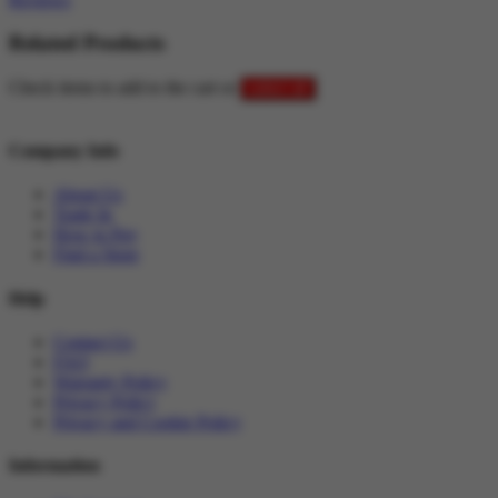
Related Products
Check items to add to the cart or
select all
Company Info
About Us
Trade In
How to Pay
Find a Store
Help
Contact Us
FAQ
Warranty Policy
Privacy Policy
Privacy and Cookie Policy
Information