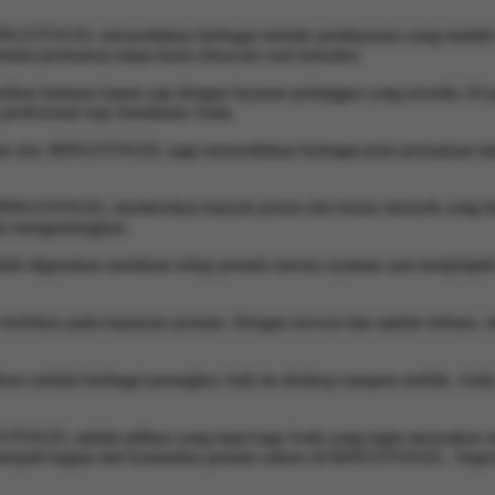
NGOTOGEL menyediakan berbagai metode pembayaran yang mudah dan c
ulai permainan tanpa harus khawatir soal transaksi.
n bantuan kapan saja dengan layanan pelanggan yang tersedia 24 jam
 profesional siap membantu Anda.
 slot, BINGOTOGEL juga menyediakan berbagai jenis permainan lainny
 BINGOTOGEL memberikan banyak promo dan bonus menarik yang bisa
an menguntungkan.
ah digunakan membuat setiap pemain merasa nyaman saat menjelajahi 
fokus pada kepuasan pemain. Dengan inovasi dan update terbaru, si
melalui berbagai perangkat, baik itu desktop maupun mobile. Anda d
GEL adalah pilihan yang tepat bagi Anda yang ingin merasakan sens
enjadi bagian dari komunitas pemain sukses di BINGOTOGEL. Segera d