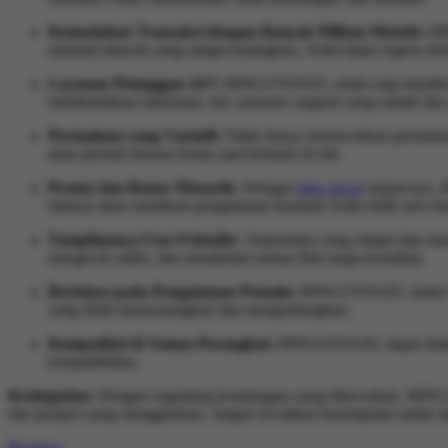
Kemudahan Transaksi dengan Banyak Pilihan Metode:
BI
minimal deposit yang sangat terjangkau, Anda dapat segera mem
Layanan Pelanggan 24/7:
BINGOTOGEL selalu siap memberika
membutuhkan informasi, tim customer support yang ramah dan
Permainan yang Variatif:
Tidak hanya menawarkan permainan
akan pernah merasa bosan saat bermain di sini.
Promo dan Bonus Menarik:
Sebagai
situs gacor
terpercaya,
lainnya akan membuat pengalaman bermain Anda lebih seru d
Tampilannya User-Friendly:
Antarmuka yang simpel dan mud
mengecek saldo, dan menikmati semua fitur tanpa kesulitan.
Berfokus pada Pengalaman Pemain:
BINGOTOGEL selalu ber
yang lebih menyenangkan dan menguntungkan.
Kompatibel di Semua Perangkat:
BINGOTOGEL dapat diakses 
kompatibilitas.
Kesimpulan:
Dengan segudang keuntungan yang ditawarkan, BINGOTO
dan jackpot yang menggiurkan. Jangan lewatkan kesempatan untuk m
Reviews