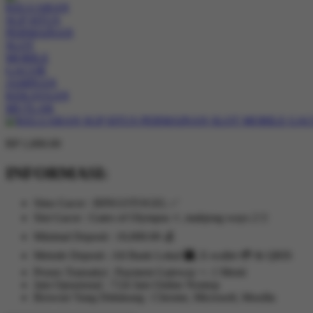
RP 1,000.00
INFORMASI:
Situs Gacor : BINGOTOGEL ✅
Slot Gacor : Gates of Olympus ⚡, mahjong ways 2 🀄
Minimal Deposit : 10,000.00 💰
Metode Deposit : All Bank Lokal 🏧, E-wallet 💳 & QRIS
Proses Transaksi : Payment Gateway +- 1 Menit
Jam Oprasional : 7/24 Jam Online Nontop
Browser Yang Didukung : Chrome, Microsoft, Mozilla