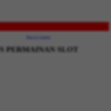
NLINE
Skip to Content
US PERMAINAN SLOT