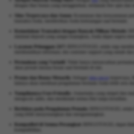
dengan fitur bonus yang menggiurkan, termasuk free spin dan 
Situs Terpercaya dan Aman:
Keamanan dan kenyamanan pemai
transaksi Anda, memberikan Anda ketenangan saat bermain.
Kemudahan Transaksi dengan Banyak Pilihan Metode:
BI
minimal deposit yang sangat terjangkau, Anda dapat segera mem
Layanan Pelanggan 24/7:
BINGOTOGEL selalu siap memberika
membutuhkan informasi, tim customer support yang ramah dan
Permainan yang Variatif:
Tidak hanya menawarkan permainan
akan pernah merasa bosan saat bermain di sini.
Promo dan Bonus Menarik:
Sebagai
situs gacor
terpercaya,
lainnya akan membuat pengalaman bermain Anda lebih seru d
Tampilannya User-Friendly:
Antarmuka yang simpel dan mud
mengecek saldo, dan menikmati semua fitur tanpa kesulitan.
Berfokus pada Pengalaman Pemain:
BINGOTOGEL selalu ber
yang lebih menyenangkan dan menguntungkan.
Kompatibel di Semua Perangkat:
BINGOTOGEL dapat diakses 
kompatibilitas.