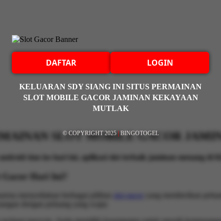
DAFTAR
LOGIN
KELUARAN SDY SIANG INI SITUS PERMAINAN
SLOT MOBILE GACOR JAMINAN KEKAYAAN
MUTLAK
PERMAINAN SLOT MOBILE GACOR JAM
© COPYRIGHT 2025
|
BINGOTOGEL
roid dan ios hari ini, aplikasi slot terbaik jaminan menan
Gacor Hari Ini?
ena menyediakan berbagai pilihan
slot gacor
yang memberikan peluang
angan dengan peluang yang wajar.
jackpot maxwin, Anda memiliki kesempatan untuk meraih kemenang