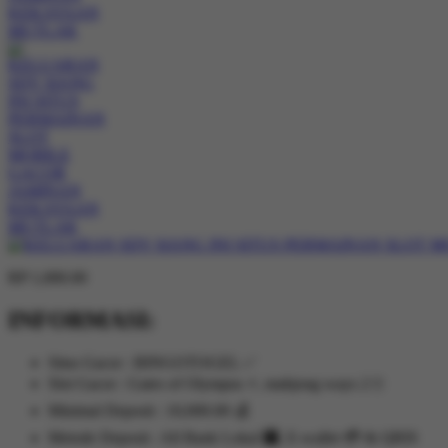
RP 1,000.00
INFORMASI:
Situs Gacor : BINGOTOGEL ✅
Slot Gacor : Gates of Olympus ⚡, mahjong ways 2 🀄
Minimal Deposit : 10,000.00 💰
Metode Deposit : All Bank Lokal 🏧, E-wallet 💳 & QRIS