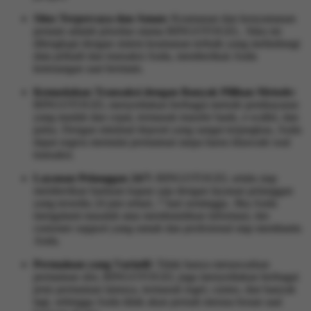
Situs Terpercaya dan Aman:
Keamanan dan kenyamanan
pemain adalah prioritas utama BINGOTOGEL. Situs ini
dilengkapi dengan sistem keamanan terbaik yang melindungi
data pribadi dan transaksi Anda, memberikan Anda
ketenangan saat bermain.
Kemudahan Transaksi dengan Banyak Pilihan Metode:
BINGOTOGEL menyediakan berbagai metode pembayaran
yang mudah dan cepat, termasuk transfer bank, e-wallet, dan
pulsa. Dengan minimal deposit yang sangat terjangkau, Anda
dapat segera memulai permainan tanpa harus khawatir soal
transaksi.
Layanan Pelanggan 24/7:
BINGOTOGEL selalu siap
memberikan bantuan kapan saja dengan layanan pelanggan
yang tersedia 24 jam sehari, 7 hari seminggu. Jika Anda
mengalami masalah atau membutuhkan informasi, tim
customer support yang ramah dan profesional siap membantu
Anda.
Permainan yang Variatif:
Tidak hanya menawarkan
permainan slot, BINGOTOGEL juga menyediakan berbagai
jenis permainan lainnya, termasuk togel, casino, dan banyak
lagi, sehingga Anda tidak akan pernah merasa bosan saat