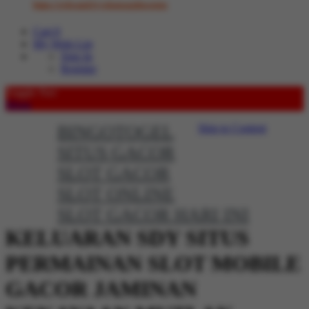
https://rebrand.ly/whatsappbosstoto
Cart
0
My Wish List
Sign In
Register
Toggle Nav
Menu
BINGOTOGEL
Skip to Content
SITUS GACOR
SLOT GACOR
SLOT ONLINE
SLOT GACOR HARI INI
KELUARAN SDY SITUS
PERMAINAN SLOT MOBILE
GACOR JAMINAN