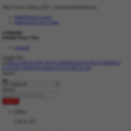
Situs Gacor Terbaru 2025 :
corporatesales@slot.ng
hidden
Store Locator
hidden
Track Your Order
Language
Default Store View
Android
Toggle Nav
Search
Search
Search
hidden
Call us 24/7