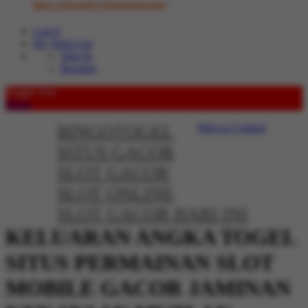
https://rebrand.ly/whatsappbosstoto
Cart
0
My Wish List
Sign In
Register
Toggle Nav
Menu
BINGOTOGEL
Skip to Content
SITUS GACOR
SLOT GACOR
SLOT ONLINE
SLOT GACOR HARI INI
KELUARAN ANGKA TOGEL
SITUS PERMAINAN SLOT
MOBILE GACOR JAMINAN