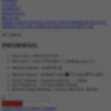
RP 1,000.00
INFORMASI:
Situs Gacor : BINGOTOGEL ✅
Slot Gacor : Gates of Olympus ⚡, mahjong ways 2 🀄
Minimal Deposit : 10,000.00 💰
Metode Deposit : All Bank Lokal 🏧, E-wallet 💳 & QRIS
Proses Transaksi : Payment Gateway +- 1 Menit
Jam Oprasional : 7/24 Jam Online Nontop
Browser Yang Didukung : Chrome, Microsoft, Mozilla
Add to Cart
Add to Wish List
Add to Compare