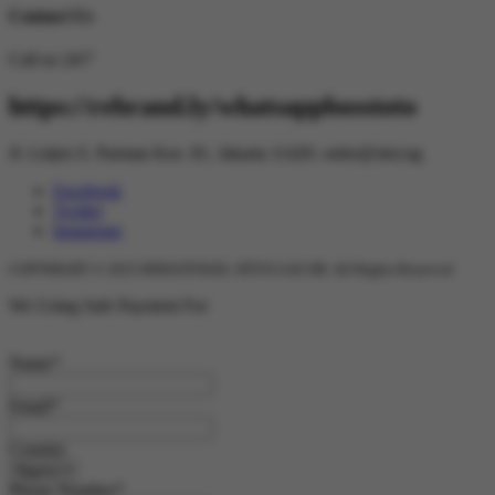
Contact Us
Call us 24/7
https://rebrand.ly/whatsappbosstoto
Jl. Letjen S. Parman Kav. 81, Jakarta 11420.
order@slot.ng
Facebook
Twitter
Instagram
COPYRIGHT © 2025 BINGOTOGEL SITUS GACOR. All Rights Reserved
We Using Safe Payment For
Name
*
Email
*
Country
Phone Number
*