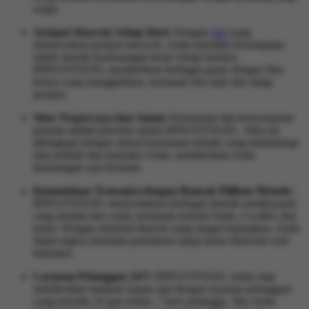
wajar.
Jackpot Maxwin Setiap Hari:
Dengan
slot
yang
menawarkan jackpot maxwin, Anda memiliki kesempatan
untuk meraih kemenangan besar setiap harinya.
BINGOTOGEL memberikan berbagai game dengan fitur
bonus yang menggiurkan, termasuk free spin dan mega
jackpot.
Situs Terpercaya dan Aman:
Keamanan dan kenyamanan
pemain adalah prioritas utama BINGOTOGEL. Situs ini
dilengkapi dengan sistem keamanan terbaik yang melindungi
data pribadi dan transaksi Anda, memberikan Anda
ketenangan saat bermain.
Kemudahan Transaksi dengan Banyak Pilihan Metode:
BINGOTOGEL menyediakan berbagai metode pembayaran
yang mudah dan cepat, termasuk transfer bank, e-wallet, dan
pulsa. Dengan minimal deposit yang sangat terjangkau, Anda
dapat segera memulai permainan tanpa harus khawatir soal
transaksi.
Layanan Pelanggan 24/7:
BINGOTOGEL selalu siap
memberikan bantuan kapan saja dengan layanan pelanggan
yang tersedia 24 jam sehari, 7 hari seminggu. Jika Anda