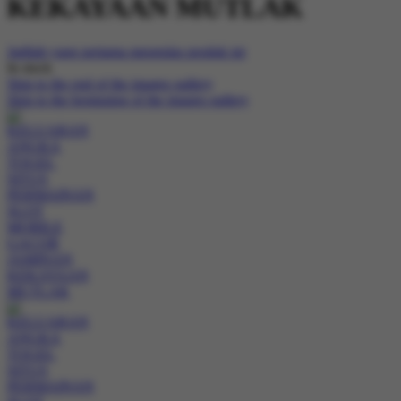
KEKAYAAN MUTLAK
Jadilah yang pertama mengulas produk ini
In stock
Skip to the end of the images gallery
Skip to the beginning of the images gallery