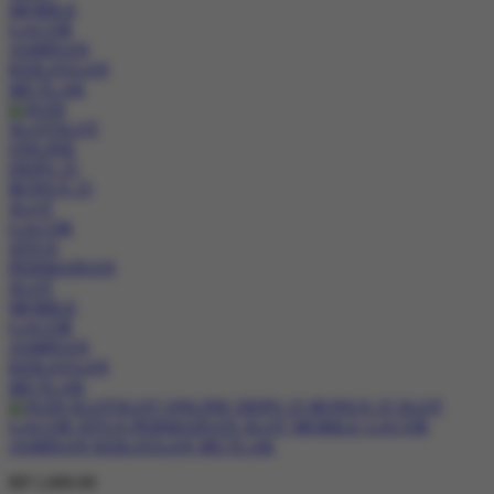
RP 1,000.00