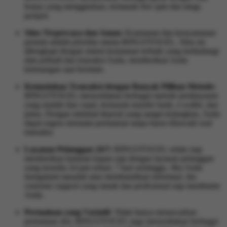
bonus yang menggiurkan, termasuk free spin dan mega
jackpot.
Situs Terpercaya dan Aman:
Keamanan dan kenyamanan
pemain adalah prioritas utama BINGOTOGEL. Situs ini
dilengkapi dengan sistem keamanan terbaik yang melindungi
data pribadi dan transaksi Anda, memberikan Anda
ketenangan saat bermain.
Kemudahan Transaksi dengan Banyak Pilihan Metode:
BINGOTOGEL menyediakan berbagai metode pembayaran
yang mudah dan cepat, termasuk transfer bank, e-wallet, dan
pulsa. Dengan minimal deposit yang sangat terjangkau, Anda
dapat segera memulai permainan tanpa harus khawatir soal
transaksi.
Layanan Pelanggan 24/7:
BINGOTOGEL selalu siap
memberikan bantuan kapan saja dengan layanan pelanggan
yang tersedia 24 jam sehari, 7 hari seminggu. Jika Anda
mengalami masalah atau membutuhkan informasi, tim
customer support yang ramah dan profesional siap membantu
Anda.
Permainan yang Variatif:
Tidak hanya menawarkan
permainan slot, BINGOTOGEL juga menyediakan berbagai