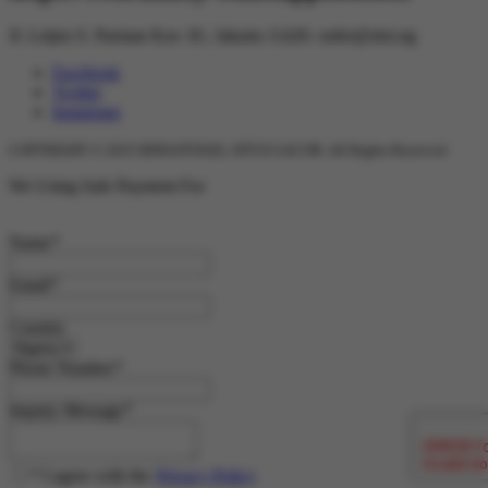
Jl. Letjen S. Parman Kav. 81, Jakarta 11420.
order@slot.ng
Facebook
Twitter
Instagram
COPYRIGHT © 2025 BINGOTOGEL SITUS GACOR. All Rights Reserved
We Using Safe Payment For
Name
*
Email
*
Country
Phone Number
*
Inquiry Message
*
*
I agree with the
Privacy Policy