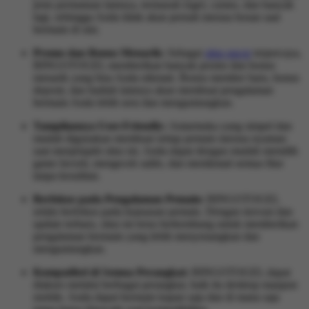
jenis permainan lainnya, termasuk togel, casino, dan banyak
lagi, sehingga Anda tidak akan pernah merasa bosan saat
bermain di sini.
Promo dan Bonus Menarik:
Sebagai
situs gacor
terpercaya,
BINGOTOGEL memberikan banyak promo dan bonus
menarik yang bisa Anda nikmati. Bonus member baru, bonus
deposit, dan hadiah lainnya akan membuat pengalaman
bermain Anda lebih seru dan menguntungkan.
Tampilannya User-Friendly:
Antarmuka yang simpel dan
mudah digunakan membuat setiap pemain merasa nyaman
saat menjelajahi situs ini. Anda dapat dengan mudah memilih
game favorit, mengecek saldo, dan menikmati semua fitur
tanpa kesulitan.
Berfokus pada Pengalaman Pemain:
BINGOTOGEL
selalu berfokus pada kepuasan pemain. Dengan inovasi dan
update terbaru, situs ini terus berkembang untuk memberikan
pengalaman bermain yang lebih menyenangkan dan
menguntungkan.
Kompatibel di Semua Perangkat:
BINGOTOGEL dapat
diakses melalui berbagai perangkat, baik itu desktop maupun
mobile. Anda dapat bermain kapan saja dan di mana saja