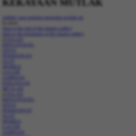
KEKAYAAN MUTLAK
Jadilah yang pertama mengulas produk ini
In stock
Skip to the end of the images gallery
Skip to the beginning of the images gallery