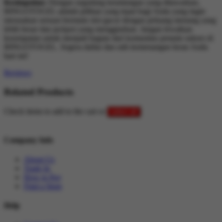
Kesimpulan:
Dengan segudang keuntungan yang ditawarkan,
BINGOTOGEL adalah pilihan yang tepat bagi Anda yang ingin
merasakan sensasi bermain slot gacor dengan peluang menang yang
lebih besar dan jackpot yang menggiurkan. Jangan lewatkan
kesempatan untuk menjadi bagian dari komunitas pemain sukses di
BINGOTOGEL. Segera daftar dan raih kemenangan besar Anda
hari ini!
Reviews
Related Products
Check items to add to the cart or
select all
Company Info
About Us
Trade In
How to Pay
Find a Store
Help