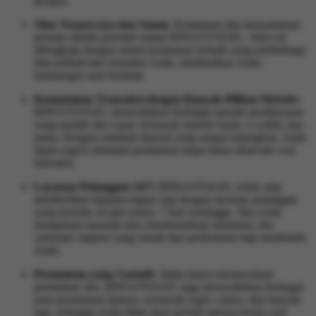
jackpot.
Situs Terpercaya dan Aman:
Keamanan dan kenyamanan
pemain adalah prioritas utama BINGOTOGEL. Situs ini
dilengkapi dengan sistem keamanan terbaik yang melindungi
data pribadi dan transaksi Anda, memberikan Anda
ketenangan saat bermain.
Kemudahan Transaksi dengan Banyak Pilihan Metode:
BINGOTOGEL menyediakan berbagai metode pembayaran
yang mudah dan cepat, termasuk transfer bank, e-wallet, dan
pulsa. Dengan minimal deposit yang sangat terjangkau, Anda
dapat segera memulai permainan tanpa harus khawatir soal
transaksi.
Layanan Pelanggan 24/7:
BINGOTOGEL selalu siap
memberikan bantuan kapan saja dengan layanan pelanggan
yang tersedia 24 jam sehari, 7 hari seminggu. Jika Anda
mengalami masalah atau membutuhkan informasi, tim
customer support yang ramah dan profesional siap membantu
Anda.
Permainan yang Variatif:
Tidak hanya menawarkan
permainan slot, BINGOTOGEL juga menyediakan berbagai
jenis permainan lainnya, termasuk togel, casino, dan banyak
lagi, sehingga Anda tidak akan pernah merasa bosan saat