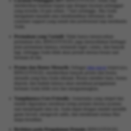
Layanan Pelanggan 24/7:
BINGOTOGEL selalu siap
memberikan bantuan kapan saja dengan layanan pelanggan
yang tersedia 24 jam sehari, 7 hari seminggu. Jika Anda
mengalami masalah atau membutuhkan informasi, tim
customer support yang ramah dan profesional siap membantu
Anda.
Permainan yang Variatif:
Tidak hanya menawarkan
permainan slot, BINGOTOGEL juga menyediakan berbagai
jenis permainan lainnya, termasuk togel, casino, dan banyak
lagi, sehingga Anda tidak akan pernah merasa bosan saat
bermain di sini.
Promo dan Bonus Menarik:
Sebagai
situs gacor
terpercaya,
BINGOTOGEL memberikan banyak promo dan bonus
menarik yang bisa Anda nikmati. Bonus member baru, bonus
deposit, dan hadiah lainnya akan membuat pengalaman
bermain Anda lebih seru dan menguntungkan.
Tampilannya User-Friendly:
Antarmuka yang simpel dan
mudah digunakan membuat setiap pemain merasa nyaman
saat menjelajahi situs ini. Anda dapat dengan mudah memilih
game favorit, mengecek saldo, dan menikmati semua fitur
tanpa kesulitan.
Berfokus pada Pengalaman Pemain:
BINGOTOGEL