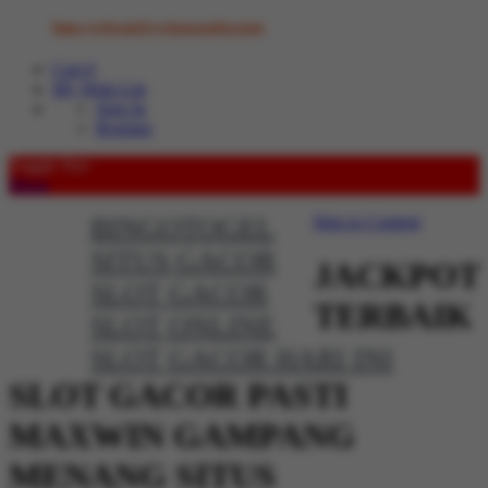
https://rebrand.ly/whatsappbosstoto
Cart
0
My Wish List
Sign In
Register
Toggle Nav
Menu
BINGOTOGEL
Skip to Content
SITUS GACOR
JACKPOT
SLOT GACOR
TERBAIK
SLOT ONLINE
SLOT GACOR HARI INI
SLOT GACOR PASTI
MAXWIN GAMPANG
MENANG SITUS