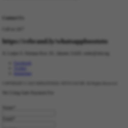
Contact Us
Call us 24/7
https://rebrand.ly/whatsappbosstoto
Jl. Letjen S. Parman Kav. 81, Jakarta 11420.
order@slot.ng
Facebook
Twitter
Instagram
COPYRIGHT © 2025 BINGOTOGEL SITUS GACOR. All Rights Reserved
We Using Safe Payment For
Name
*
Email
*