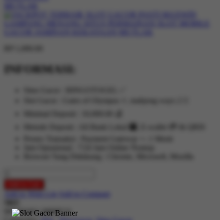
RP 1,000.00
INFORMASI:
Situs Gacor : BINGOTOGEL ✅
Slot Gacor : Gates of Olympus ⚡, mahjong ways 2 🀄
Minimal Deposit : 10,000.00 💰
Metode Deposit : All Bank Lokal 🏧, E-wallet 💳 & QRIS
Proses Transaksi : Payment Gateway +- 1 Menit
Jam Oprasional : 7/24 Jam Online Nontop
Browser Yang Didukung : Chrome, Microsoft, Mozilla
Add to Cart
Add to Wish List
Add to Compare
SKU
90NX04S1-M00FC0