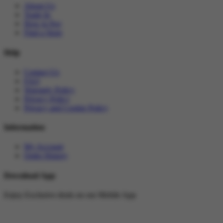
About Us
Trade In
How to Pay
Find a Store
Help
Contact Us
FAQ
Warranty Policy
Privacy Policy
Privacy and Cookie Policy
Information
My Account
Order History
Download App
Enjoy Exclusive deals on our Mobile App