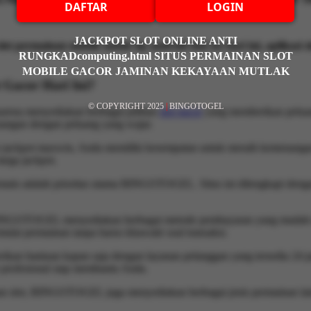
DAFTAR
LOGIN
JACKPOT SLOT ONLINE ANTI
mainan mobile untuk hp android dan ios hari ini, aplikasi
RUNGKADcomputing.html SITUS PERMAINAN SLOT
MOBILE GACOR JAMINAN KEKAYAAN MUTLAK
Gacor Hari Ini?
© COPYRIGHT 2025
|
BINGOTOGEL
ena menyediakan berbagai pilihan
slot gacor
yang memberikan peluang
angan dengan peluang yang wajar.
jackpot maxwin, Anda memiliki kesempatan untuk meraih kemenang
mega jackpot.
n adalah prioritas utama BINGOTOGEL. Situs ini dilengkapi dengan 
NGOTOGEL menyediakan berbagai metode pembayaran yang mudah dan c
ulai permainan tanpa harus khawatir soal transaksi.
n bantuan kapan saja dengan layanan pelanggan yang tersedia 24 jam
 profesional siap membantu Anda.
 slot, BINGOTOGEL juga menyediakan berbagai jenis permainan lainny