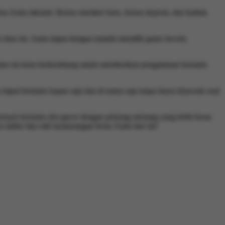
 Anda nikmati. Bonus member baru, bonus deposit, dan hadiah
situs ini. Anda dapat dengan mudah memilih game favorit,
tus ini terus berkembang untuk memberikan pengalaman bermain
apat bermain kapan saja dan di mana saja tanpa harus khawatir soal
asi bermain slot gacor dengan peluang menang yang lebih besar
aftar dan raih kemenangan besar Anda hari ini!