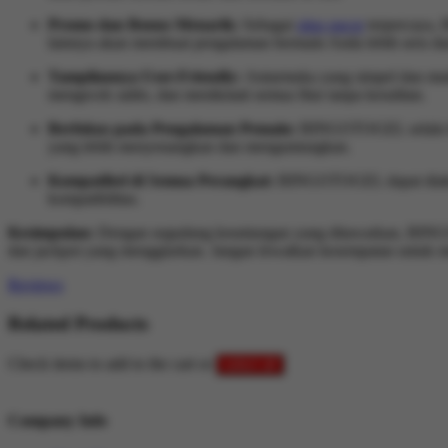
Promo dan Bonus Menarik:
Sebagai
situs gacor
terpercaya,
lainnya akan membuat pengalaman bermain Anda lebih seru d
Tampilannya User-Friendly:
Antarmuka yang simpel dan mud
mengecek saldo, dan menikmati semua fitur tanpa kesulitan.
Berfokus pada Pengalaman Pemain:
BINGOTOGEL selalu ber
yang lebih menyenangkan dan menguntungkan.
Kompatibel di Semua Perangkat:
BINGOTOGEL dapat diakses 
kompatibilitas.
Kesimpulan:
Dengan segudang keuntungan yang ditawarkan, BINGOTO
dan jackpot yang menggiurkan. Jangan lewatkan kesempatan untuk m
Reviews
Related Products
Check items to add to the cart or
select all
Company Info