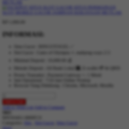
RP 1,000.00
INFORMASI:
Situs Gacor : BINGOTOGEL ✅
Slot Gacor : Gates of Olympus ⚡, mahjong ways 2 🀄
Minimal Deposit : 10,000.00 💰
Metode Deposit : All Bank Lokal 🏧, E-wallet 💳 & QRIS
Proses Transaksi : Payment Gateway +- 1 Menit
Jam Oprasional : 7/24 Jam Online Nontop
Browser Yang Didukung : Chrome, Microsoft, Mozilla
Add to Cart
Add to Wish List
Add to Compare
SKU
90NX04S1-M00FC0
Categories:
Slot
,
Slot Gacor
,
Situs Gacor
share