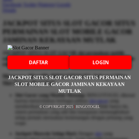
Facebook
Twitter
Pinterest
Google
Details
JACKPOT SITUS SLOT GACOR SITUS
PERMAINAN SLOT MOBILE GACOR
JAMINAN KEKAYAAN MUTLAK
JACKPOT SITUS SLOT GACOR slot permainan mobile
untuk hp android dan ios hari ini, aplikasi slot terbaik jaminan
DAFTAR
LOGIN
menang di JACKPOT SITUS SLOT GACOR
Mengapa Memilih BINGOTOGEL Sebagai Situs
JACKPOT SITUS SLOT GACOR SITUS PERMAINAN
Slot Gacor Hari Ini?
SLOT MOBILE GACOR JAMINAN KEKAYAAN
MUTLAK
Slot Gacor yang Mudah Menang:
BINGOTOGEL dikenal
karena menyediakan berbagai pilihan
slot gacor
yang
memberikan peluang menang lebih besar. Tidak hanya itu,
© COPYRIGHT 2025
|
BINGOTOGEL
sistem permainan yang adil dan transparan memungkinkan
setiap pemain merasakan kemenangan dengan peluang yang
wajar.
Jackpot Maxwin Setiap Hari:
Dengan
slot
yang