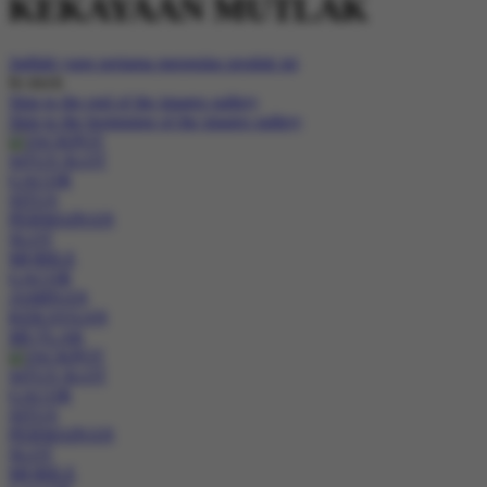
KEKAYAAN MUTLAK
Jadilah yang pertama mengulas produk ini
In stock
Skip to the end of the images gallery
Skip to the beginning of the images gallery