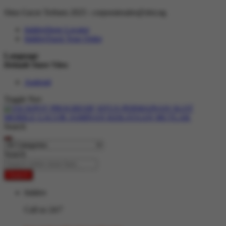
Situs Gacor Terbaru 2025 :
corporatesales@slot.ng
hidden
Store Locator
hidden
Track Your Order
Language
Default Store View
Android
Toggle Nav
Search
Search
Search
hidden
Call us 24/7