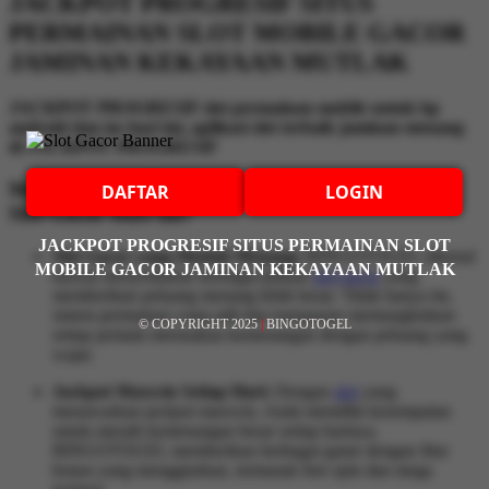
JACKPOT PROGRESIF SITUS
PERMAINAN SLOT MOBILE GACOR
JAMINAN KEKAYAAN MUTLAK
JACKPOT PROGRESIF slot permainan mobile untuk hp
android dan ios hari ini, aplikasi slot terbaik jaminan menang
di JACKPOT PROGRESIF
Mengapa Memilih BINGOTOGEL Sebagai Situs
DAFTAR
LOGIN
Slot Gacor Hari Ini?
JACKPOT PROGRESIF SITUS PERMAINAN SLOT
Slot Gacor yang Mudah Menang:
BINGOTOGEL dikenal
MOBILE GACOR JAMINAN KEKAYAAN MUTLAK
karena menyediakan berbagai pilihan
slot gacor
yang
memberikan peluang menang lebih besar. Tidak hanya itu,
sistem permainan yang adil dan transparan memungkinkan
© COPYRIGHT 2025
|
BINGOTOGEL
setiap pemain merasakan kemenangan dengan peluang yang
wajar.
Jackpot Maxwin Setiap Hari:
Dengan
slot
yang
menawarkan jackpot maxwin, Anda memiliki kesempatan
untuk meraih kemenangan besar setiap harinya.
BINGOTOGEL memberikan berbagai game dengan fitur
bonus yang menggiurkan, termasuk free spin dan mega