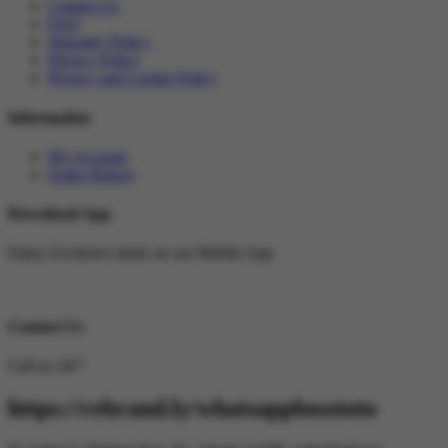
Contact Us
FAQ
Warranty Policy
Privacy Policy
Privacy and Cookie Policy
Information
My Account
Order History
Download App
Enjoy Exclusive deals on our Mobile App
Contact Us
Call us 24/7
https://rebrand.ly/whatsappbosstoto