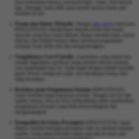
jenis permainan lainnya, termasuk togel, casino, dan banyak
lagi, sehingga Anda tidak akan pernah merasa bosan saat
bermain di sini.
Promo dan Bonus Menarik:
Sebagai
situs gacor
terpercaya,
BINGOTOGEL memberikan banyak promo dan bonus
menarik yang bisa Anda nikmati. Bonus member baru, bonus
deposit, dan hadiah lainnya akan membuat pengalaman
bermain Anda lebih seru dan menguntungkan.
Tampilannya User-Friendly:
Antarmuka yang simpel dan
mudah digunakan membuat setiap pemain merasa nyaman
saat menjelajahi situs ini. Anda dapat dengan mudah memilih
game favorit, mengecek saldo, dan menikmati semua fitur
tanpa kesulitan.
Berfokus pada Pengalaman Pemain:
BINGOTOGEL
selalu berfokus pada kepuasan pemain. Dengan inovasi dan
update terbaru, situs ini terus berkembang untuk memberikan
pengalaman bermain yang lebih menyenangkan dan
menguntungkan.
Kompatibel di Semua Perangkat:
BINGOTOGEL dapat
diakses melalui berbagai perangkat, baik itu desktop maupun
mobile. Anda dapat bermain kapan saja dan di mana saja