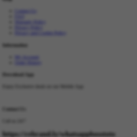
Contact Us
FAQ
Warranty Policy
Privacy Policy
Privacy and Cookie Policy
Information
My Account
Order History
Download App
Enjoy Exclusive deals on our Mobile App
Contact Us
Call us 24/7
https://rebrand.ly/whatsappbosstoto