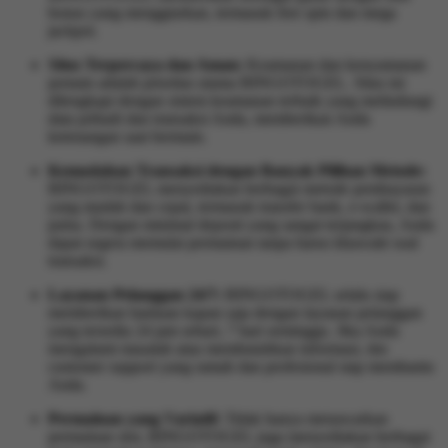
bonus yang menggiurkan, termasuk free spin dan mega
jackpot.
Situs Terpercaya dan Aman:
Keamanan dan kenyamanan
pemain adalah prioritas utama BINGOTOGEL. Situs ini
dilengkapi dengan sistem keamanan terbaik yang melindungi
data pribadi dan transaksi Anda, memberikan Anda
ketenangan saat bermain.
Kemudahan Transaksi dengan Banyak Pilihan Metode:
BINGOTOGEL menyediakan berbagai metode pembayaran
yang mudah dan cepat, termasuk transfer bank, e-wallet, dan
pulsa. Dengan minimal deposit yang sangat terjangkau, Anda
dapat segera memulai permainan tanpa harus khawatir soal
transaksi.
Layanan Pelanggan 24/7:
BINGOTOGEL selalu siap
memberikan bantuan kapan saja dengan layanan pelanggan
yang tersedia 24 jam sehari, 7 hari seminggu. Jika Anda
mengalami masalah atau membutuhkan informasi, tim
customer support yang ramah dan profesional siap membantu
Anda.
Permainan yang Variatif:
Tidak hanya menawarkan
permainan slot, BINGOTOGEL juga menyediakan berbagai