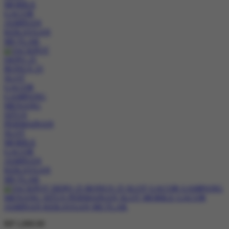
RP 1,000.00