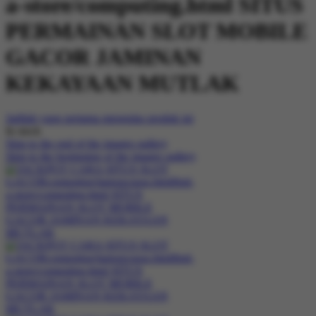
a-store/computing.html SITUS
PERMAINAN SLOT MOBILE
GACOR JAMINAN
KEKAYAAN MUTLAK
Jadilah yang pertama mengulas produk ini
In stock
Skip to the end of the images gallery
Skip to the beginning of the images gallery