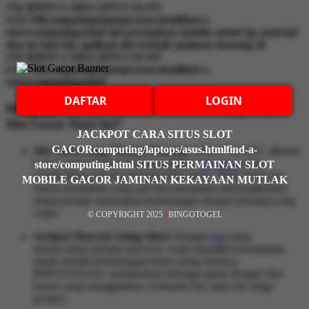
JACKPOT CARA SITUS SLOT
GACORcomputing/laptops/asus.htmlfind-a-
store/computing.html slot permainan mobile untuk hp android
dan ios hari ini, aplikasi slot terbaik jaminan menang di
JACKPOT CARA SITUS SLOT
GACORcomputing/laptops/asus.htmlfind-a-
store/computing.html
DAFTAR
LOGIN
Mengapa Memilih BINGOTOGEL Sebagai Situs
Slot Gacor Hari Ini?
JACKPOT CARA SITUS SLOT
GACORcomputing/laptops/asus.htmlfind-a-
Slot Gacor yang Mudah Menang:
BINGOTOGEL dikenal
karena menyediakan berbagai pilihan
slot gacor
yang
store/computing.html SITUS PERMAINAN SLOT
memberikan peluang menang lebih besar. Tidak hanya itu,
MOBILE GACOR JAMINAN KEKAYAAN MUTLAK
sistem permainan yang adil dan transparan memungkinkan
setiap pemain merasakan kemenangan dengan peluang yang
wajar.
© COPYRIGHT 2025
|
BINGOTOGEL
Jackpot Maxwin Setiap Hari:
Dengan
slot
yang
menawarkan jackpot maxwin, Anda memiliki kesempatan
untuk meraih kemenangan besar setiap harinya.
BINGOTOGEL memberikan berbagai game dengan fitur
bonus yang menggiurkan, termasuk free spin dan mega
jackpot.