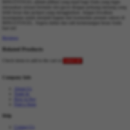
BINGOTOGEL adalah pilihan yang tepat bagi Anda yang ingin
merasakan sensasi bermain slot gacor dengan peluang menang yang
lebih besar dan jackpot yang menggiurkan. Jangan lewatkan
kesempatan untuk menjadi bagian dari komunitas pemain sukses di
BINGOTOGEL. Segera daftar dan raih kemenangan besar Anda
hari ini!
Reviews
Related Products
Check items to add to the cart or
select all
Company Info
About Us
Trade In
How to Pay
Find a Store
Help
Contact Us