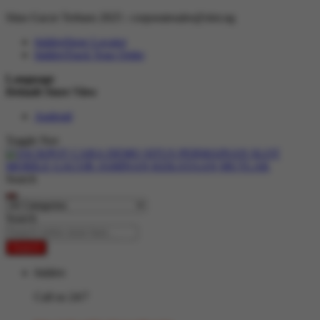
Situs Gacor Terbaru 2025 :
corporatesales@slot.ng
hidden
Store Locator
hidden
Track Your Order
Language
Default Store View
Android
Toggle Nav
Search
Search
Search
hidden
Call us 24/7