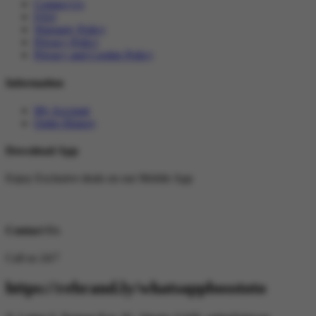
Contact Us
FAQ
Warranty Policy
Privacy Policy
Privacy and Cookie Policy
Information
My Account
Order History
Download App
Enjoy Exclusive deals on our Mobile App
Contact Us
Call us 24/7
https://rebrand.ly/whatsappbosstoto