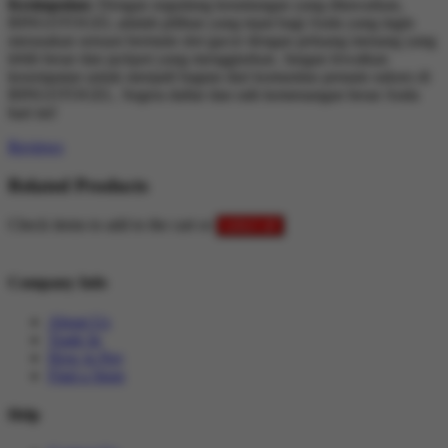
Kesimpulan:
Dengan segudang keuntungan yang ditawarkan,
BINGOTOGEL adalah pilihan yang tepat bagi Anda yang ingin
merasakan sensasi bermain slot gacor dengan peluang menang yang
lebih besar dan jackpot yang menggiurkan. Jangan lewatkan
kesempatan untuk menjadi bagian dari komunitas pemain sukses di
BINGOTOGEL. Segera daftar dan raih kemenangan besar Anda
hari ini!
Reviews
Related Products
Check items to add to the cart or
select all
Company Info
About Us
Trade In
How to Pay
Find a Store
Help