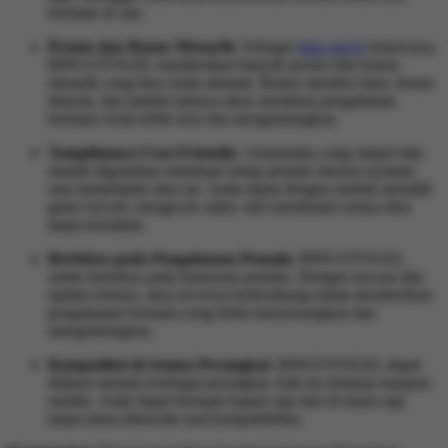
bermain di sini.
Promo dan Bonus Menarik:
Sebagai
situs gacor
terpercaya,
BINGOTOGEL memberikan banyak promo dan bonus
menarik yang bisa Anda nikmati. Bonus member baru, bonus
deposit, dan hadiah lainnya akan membuat pengalaman
bermain Anda lebih seru dan menguntungkan.
Tampilannya User-Friendly:
Antarmuka yang simpel dan
mudah digunakan membuat setiap pemain merasa nyaman
saat menjelajahi situs ini. Anda dapat dengan mudah memilih
game favorit, mengecek saldo, dan menikmati semua fitur
tanpa kesulitan.
Berfokus pada Pengalaman Pemain:
BINGOTOGEL
selalu berfokus pada kepuasan pemain. Dengan inovasi dan
update terbaru, situs ini terus berkembang untuk memberikan
pengalaman bermain yang lebih menyenangkan dan
menguntungkan.
Kompatibel di Semua Perangkat:
BINGOTOGEL dapat
diakses melalui berbagai perangkat, baik itu desktop maupun
mobile. Anda dapat bermain kapan saja dan di mana saja
tanpa harus khawatir soal kompatibilitas.