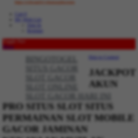
https://rebrand.ly/whatsappbosstoto
Cart
0
My Wish List
Sign In
Register
Toggle Nav
Menu
BINGOTOGEL
Skip to Content
SITUS GACOR
JACKPOT
SLOT GACOR
AKUN
SLOT ONLINE
SLOT GACOR HARI INI
PRO SITUS SLOT SITUS
PERMAINAN SLOT MOBILE
GACOR JAMINAN