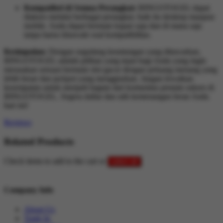
Kompatibel di Semua Perangkat:
BINGOTOGEL dapat
diakses melalui berbagai perangkat, baik itu desktop maupun
mobile. Anda dapat bermain kapan saja dan di mana saja
tanpa harus khawatir soal kompatibilitas.
Kesimpulan:
Dengan segudang keuntungan yang ditawarkan,
BINGOTOGEL adalah pilihan yang tepat bagi Anda yang ingin
merasakan sensasi bermain slot gacor dengan peluang menang yang
lebih besar dan jackpot yang menggiurkan. Jangan lewatkan
kesempatan untuk menjadi bagian dari komunitas pemain sukses di
BINGOTOGEL. Segera daftar dan raih kemenangan besar Anda
hari ini!
Reviews
Related Products
Check items to add to the cart or
select all
Company Info
About Us
Trade In