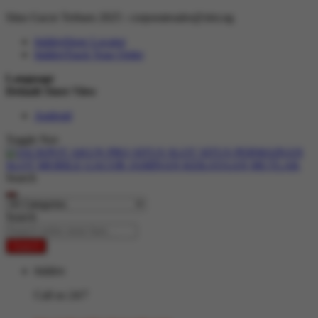
Situs Gacor Terbaru 2025 :
corporatesales@slot.ng
hidden
Store Locator
hidden
Track Your Order
Language
Default Store View
Android
Toggle Nav
Search
Search
Search
hidden
Call us 24/7