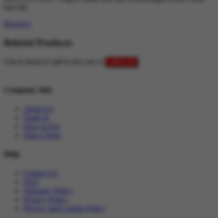
hari ini!
Reviews
Related Products
Check items to add to the cart or
select all
Company Info
About Us
Trade In
How to Pay
Find a Store
Help
Contact Us
FAQ
Warranty Policy
Privacy Policy
Privacy and Cookie Policy