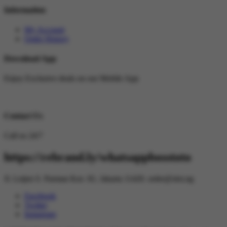
Information
My Account
Order History
Download App
Enjoy Exclusive deals on our Mobile App
Contact Us
Call us 24/7
https://rebrand.ly/whatsappbosstoto
Jl. Letjen S. Parman Kav. 81, Jakarta 11420.
order@slot.ng
Facebook
Twitter
Instagram