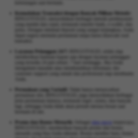
ketenangan saat bermain.
Kemudahan Transaksi dengan Banyak Pilihan Metode:
BINGOTOGEL menyediakan berbagai metode pembayaran
yang mudah dan cepat, termasuk transfer bank, e-wallet, dan
pulsa. Dengan minimal deposit yang sangat terjangkau, Anda
dapat segera memulai permainan tanpa harus khawatir soal
transaksi.
Layanan Pelanggan 24/7:
BINGOTOGEL selalu siap
memberikan bantuan kapan saja dengan layanan pelanggan
yang tersedia 24 jam sehari, 7 hari seminggu. Jika Anda
mengalami masalah atau membutuhkan informasi, tim
customer support yang ramah dan profesional siap membantu
Anda.
Permainan yang Variatif:
Tidak hanya menawarkan
permainan slot, BINGOTOGEL juga menyediakan berbagai
jenis permainan lainnya, termasuk togel, casino, dan banyak
lagi, sehingga Anda tidak akan pernah merasa bosan saat
bermain di sini.
Promo dan Bonus Menarik:
Sebagai
situs gacor
terpercaya,
BINGOTOGEL memberikan banyak promo dan bonus
menarik yang bisa Anda nikmati. Bonus member baru, bonus