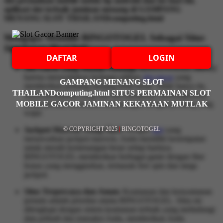
slot permainan mobile untuk hp android dan ios hari ini,
aplikasi slot terbaik jaminan menang di GAMPANG
MENANG SLOT THAILANDcomputing.html
Mengapa Memilih BINGOTOGEL Sebagai Situs
Slot Gacor Hari Ini?
DAFTAR
LOGIN
Slot Gacor yang Mudah Menang:
BINGOTOGEL dikenal
karena menyediakan berbagai pilihan
slot gacor
yang
GAMPANG MENANG SLOT
memberikan peluang menang lebih besar. Tidak hanya itu,
THAILANDcomputing.html SITUS PERMAINAN SLOT
sistem permainan yang adil dan transparan memungkinkan
MOBILE GACOR JAMINAN KEKAYAAN MUTLAK
setiap pemain merasakan kemenangan dengan peluang yang
wajar.
© COPYRIGHT 2025
|
BINGOTOGEL
Jackpot Maxwin Setiap Hari:
Dengan
slot
yang
menawarkan jackpot maxwin, Anda memiliki kesempatan
untuk meraih kemenangan besar setiap harinya.
BINGOTOGEL memberikan berbagai game dengan fitur
bonus yang menggiurkan, termasuk free spin dan mega
jackpot.
Situs Terpercaya dan Aman:
Keamanan dan kenyamanan
pemain adalah prioritas utama BINGOTOGEL. Situs ini
dilengkapi dengan sistem keamanan terbaik yang melindungi
data pribadi dan transaksi Anda, memberikan Anda