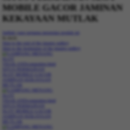
MOBILE GACOR JAMINAN
KEKAYAAN MUTLAK
Jadilah yang pertama mengulas produk ini
In stock
Skip to the end of the images gallery
Skip to the beginning of the images gallery