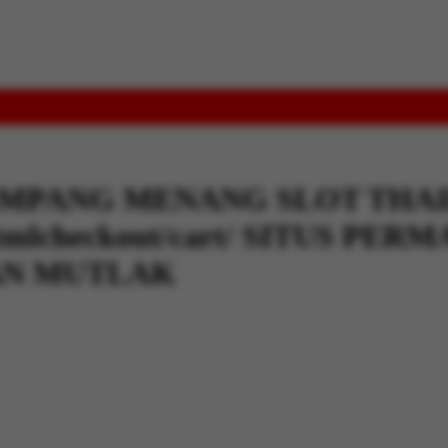
COR
SLOT GACOR
SLOT O
MPANG MENANG SLOT THAI
.htmlcheckout/cart/ SITUS P
AN MUTLAK