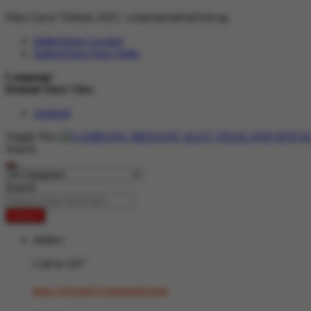
Situs Gacor Terbaru 2025 :
corporatesales@slot.ng
hidden
Store Locator
hidden
Track Your Order
Language
Default Store View
Android
Toggle Nav
Search
Search
Search
hidden
Call us 24/7
https://rebrand.ly/whatsappbosstoto