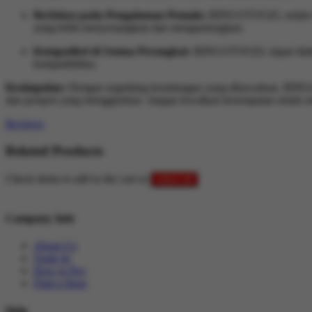
Berfokus pada Pengalaman Pemain:
BINGOTOGEL selalu ber
yang lebih menyenangkan dan menguntungkan.
Kompatibel di Semua Perangkat:
BINGOTOGEL dapat diakses 
kompatibilitas.
Kesimpulan:
Dengan segudang keuntungan yang ditawarkan, BINGOTO
dan jackpot yang menggiurkan. Jangan lewatkan kesempatan untuk m
Reviews
Related Products
Check items to add to the cart or
select all
Company Info
About Us
Trade In
How to Pay
Find a Store
Help