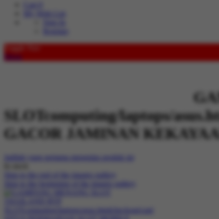
Cart
0
My Wish List
Sign In
Register
Toggle Nav
Menu
BINGOTOGEL
SITUS GA
SLOT GACOR HARI INI
GA
SLOTcomputing/laptops/asus
GACOR JAMINAN KEKAYA
Jadilah yang pertama mengulas produk ini
In stock
Skip to the end of the images gallery
Skip to the beginning of the images gallery