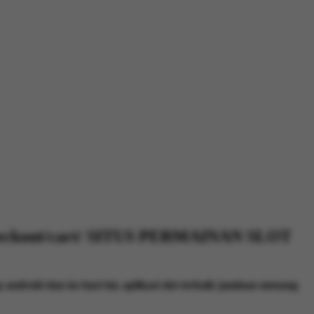
ckout/cart/ SITUS PERMAINAN SLOT
d dan ios hari ini, aplikasi slot terbaik jaminan menang