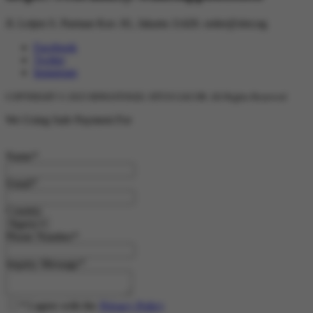
Jl. Letjen S. Parman Kav. 81, Jakarta 11420.
order@slot.ng
Facebook
Twitter
Instagram
COPYRIGHT © 2025 BINGOTOGEL SITUS GACOR. All Rights Reserved
We Using Safe Payment For
Name
*
Email
*
Country
Phone Number
*
Inquiry Message
*
*
I agree with the
Privacy Policy