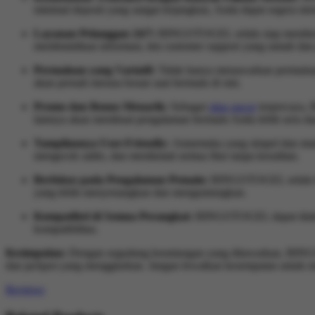
minimal deposit yang sangat terjangkau, Anda dapat segera mem
Layanan Pelanggan 24/7:
BINGOTOGEL selalu siap memberika
membutuhkan informasi, tim customer support yang ramah dan
Permainan yang Variatif:
Tidak hanya menawarkan permainan
akan pernah merasa bosan saat bermain di sini.
Promo dan Bonus Menarik:
Sebagai
situs gacor
terpercaya,
lainnya akan membuat pengalaman bermain Anda lebih seru d
Tampilannya User-Friendly:
Antarmuka yang simpel dan mud
mengecek saldo, dan menikmati semua fitur tanpa kesulitan.
Berfokus pada Pengalaman Pemain:
BINGOTOGEL selalu ber
yang lebih menyenangkan dan menguntungkan.
Kompatibel di Semua Perangkat:
BINGOTOGEL dapat diakses 
kompatibilitas.
Kesimpulan:
Dengan segudang keuntungan yang ditawarkan, BINGOTO
dan jackpot yang menggiurkan. Jangan lewatkan kesempatan untuk m
Reviews