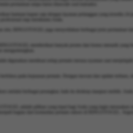
ulai permainan tanpa harus khawatir soal transaksi.
n bantuan kapan saja dengan layanan pelanggan yang tersedia 24 jam
 profesional siap membantu Anda.
 slot, BINGOTOGEL juga menyediakan berbagai jenis permainan lainny
 BINGOTOGEL memberikan banyak promo dan bonus menarik yang bisa
an menguntungkan.
ah digunakan membuat setiap pemain merasa nyaman saat menjelajahi 
fokus pada kepuasan pemain. Dengan inovasi dan update terbaru, si
melalui berbagai perangkat, baik itu desktop maupun mobile. Anda d
GEL adalah pilihan yang tepat bagi Anda yang ingin merasakan sens
enjadi bagian dari komunitas pemain sukses di BINGOTOGEL. Segera d