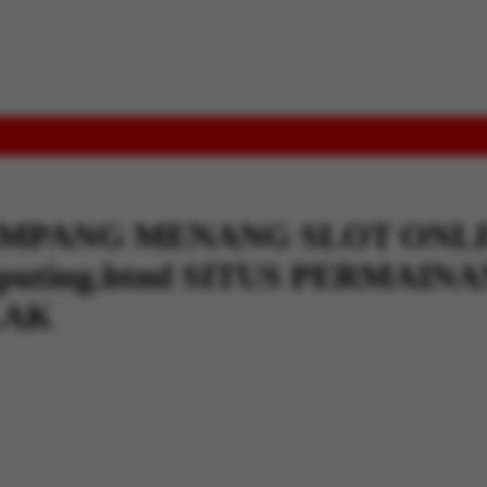
COR
SLOT GACOR
SLOT O
MPANG MENANG SLOT ONLI
uting.html SITUS PERMAIN
LAK