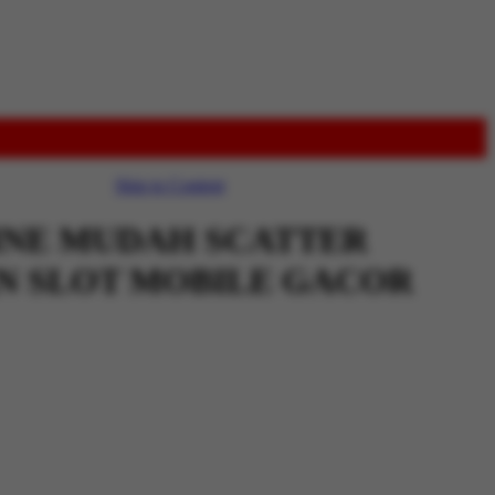
NLINE
Skip to Content
NE MUDAH SCATTER
AN SLOT MOBILE GACOR