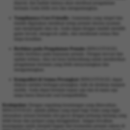
deposit, dan hadiah lainnya akan membuat pengalaman
bermain Anda lebih seru dan menguntungkan.
Tampilannya User-Friendly:
Antarmuka yang simpel dan
mudah digunakan membuat setiap pemain merasa nyaman
saat menjelajahi situs ini. Anda dapat dengan mudah memilih
game favorit, mengecek saldo, dan menikmati semua fitur
tanpa kesulitan.
Berfokus pada Pengalaman Pemain:
BINGOTOGEL
selalu berfokus pada kepuasan pemain. Dengan inovasi dan
update terbaru, situs ini terus berkembang untuk memberikan
pengalaman bermain yang lebih menyenangkan dan
menguntungkan.
Kompatibel di Semua Perangkat:
BINGOTOGEL dapat
diakses melalui berbagai perangkat, baik itu desktop maupun
mobile. Anda dapat bermain kapan saja dan di mana saja
tanpa harus khawatir soal kompatibilitas.
Kesimpulan:
Dengan segudang keuntungan yang ditawarkan,
BINGOTOGEL adalah pilihan yang tepat bagi Anda yang ingin
merasakan sensasi bermain slot gacor dengan peluang menang yang
lebih besar dan jackpot yang menggiurkan. Jangan lewatkan
kesempatan untuk menjadi bagian dari komunitas pemain sukses di