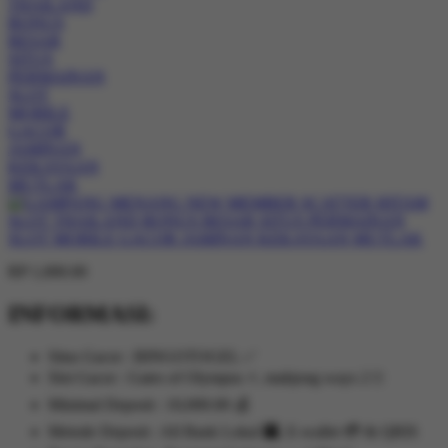
RP 1,000.00
INFORMASI:
Situs Gacor : BINGOTOGEL ✅
Slot Gacor : Gates of Olympus ⚡, mahjong ways 2 🀄
Minimal Deposit : 10,000.00 💰
Metode Deposit : All Bank Lokal 🏧, E-wallet 💳 & QRIS