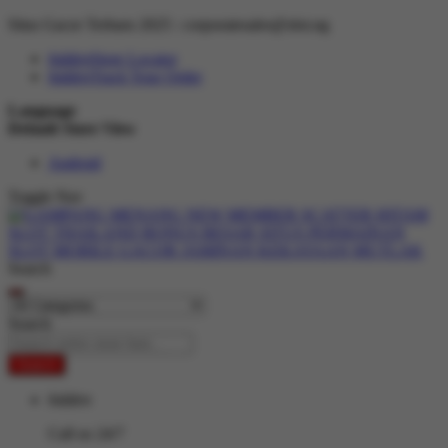
Situs Gacor Terbaru 2025 :
corporatesales@slot.ng
hidden
Store Locator
hidden
Track Your Order
Language
Default Store View
Android
Toggle Nav
Search
Search
Search
hidden
Call us 24/7