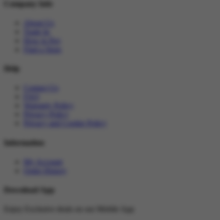
Company Info
About Us
Trade In
How to Pay
Find a Store
Help
Contact Us
FAQ
Warranty Policy
Privacy Policy
Privacy and Cookie Policy
Information
My Account
Order History
Download App
Enjoy Exclusive deals on our Mobile App