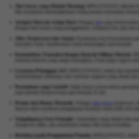
Slot Gacor yang Mudah Menang:
BINGOTOGEL dikenal kar
dan transparan memungkinkan setiap pemain merasakan kemen
Jackpot Maxwin Setiap Hari:
Dengan
slot
yang menawarkan 
dengan fitur bonus yang menggiurkan, termasuk free spin dan 
Situs Terpercaya dan Aman:
Keamanan dan kenyamanan pemai
transaksi Anda, memberikan Anda ketenangan saat bermain.
Kemudahan Transaksi dengan Banyak Pilihan Metode:
BI
minimal deposit yang sangat terjangkau, Anda dapat segera mem
Layanan Pelanggan 24/7:
BINGOTOGEL selalu siap memberika
membutuhkan informasi, tim customer support yang ramah dan
Permainan yang Variatif:
Tidak hanya menawarkan permainan
akan pernah merasa bosan saat bermain di sini.
Promo dan Bonus Menarik:
Sebagai
situs gacor
terpercaya,
lainnya akan membuat pengalaman bermain Anda lebih seru d
Tampilannya User-Friendly:
Antarmuka yang simpel dan mud
mengecek saldo, dan menikmati semua fitur tanpa kesulitan.
Berfokus pada Pengalaman Pemain:
BINGOTOGEL selalu ber