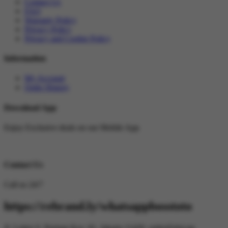
Contact Us
FAQ
Warranty Policy
Privacy Policy
Privacy and Cookie Policy
Information
My Account
Order History
Download App
Enjoy Exclusive deals on our Mobile App
Contact Us
Call us 24/7
https://rebrand.ly/whatsappbosstoto
Jl. Letjen S. Parman Kav. 81, Jakarta 11420.
order@slot.ng