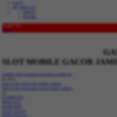
Cart
0
My Wish List
Sign In
Register
Toggle Nav
Menu
BINGOTOGEL
SITUS GA
SLOT GACOR HARI INI
GA
SLOT MOBILE GACOR JAM
Jadilah yang pertama mengulas produk ini
In stock
Skip to the end of the images gallery
Skip to the beginning of the images gallery