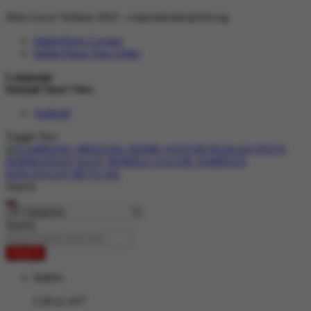
Situs Gacor Terbaru 2025 :
corporatesales@slot.ng
hidden
Store Locator
hidden
Track Your Order
Language
Default Store View
Android
Toggle Nav
Search
Search
Search
hidden
Call us 24/7