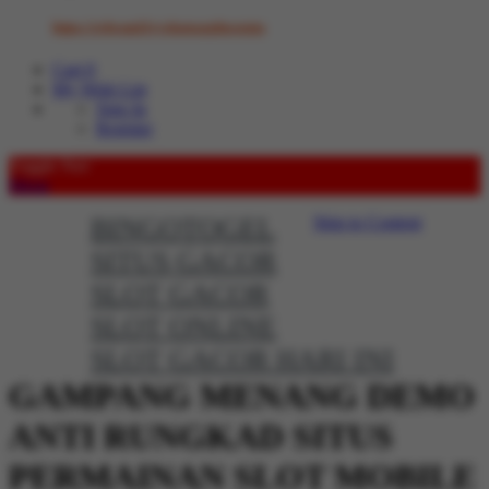
https://rebrand.ly/whatsappbosstoto
Cart
0
My Wish List
Sign In
Register
Toggle Nav
Menu
BINGOTOGEL
Skip to Content
SITUS GACOR
SLOT GACOR
SLOT ONLINE
SLOT GACOR HARI INI
GAMPANG MENANG DEMO
ANTI RUNGKAD SITUS
PERMAINAN SLOT MOBILE