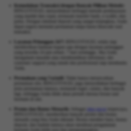
Kemudahan Transaksi dengan Banyak Pilihan Metode:
BINGOTOGEL menyediakan berbagai metode pembayaran
yang mudah dan cepat, termasuk transfer bank, e-wallet, dan
pulsa. Dengan minimal deposit yang sangat terjangkau, Anda
dapat segera memulai permainan tanpa harus khawatir soal
transaksi.
Layanan Pelanggan 24/7:
BINGOTOGEL selalu siap
memberikan bantuan kapan saja dengan layanan pelanggan
yang tersedia 24 jam sehari, 7 hari seminggu. Jika Anda
mengalami masalah atau membutuhkan informasi, tim
customer support yang ramah dan profesional siap membantu
Anda.
Permainan yang Variatif:
Tidak hanya menawarkan
permainan slot, BINGOTOGEL juga menyediakan berbagai
jenis permainan lainnya, termasuk togel, casino, dan banyak
lagi, sehingga Anda tidak akan pernah merasa bosan saat
bermain di sini.
Promo dan Bonus Menarik:
Sebagai
situs gacor
terpercaya,
BINGOTOGEL memberikan banyak promo dan bonus
menarik yang bisa Anda nikmati. Bonus member baru, bonus
deposit, dan hadiah lainnya akan membuat pengalaman
bermain Anda lebih seru dan menguntungkan.