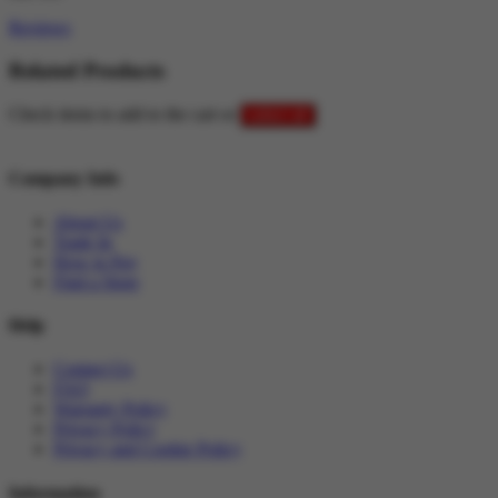
Reviews
Related Products
Check items to add to the cart or
select all
Company Info
About Us
Trade In
How to Pay
Find a Store
Help
Contact Us
FAQ
Warranty Policy
Privacy Policy
Privacy and Cookie Policy
Information