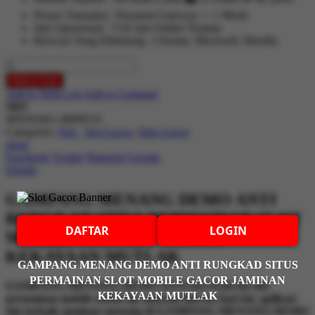
Proses Transaksi : Payment Gateway +- 1 Menit
Jam Oprasional : 7/24 Jam Online Nontop
Browser Yang Didukung : Chrome, Microsoft, Mozilla
Add to Cart
Add to Wish List
Add to Compare
SKU
90NX04S1-M00FC0
Categories:
Slot
,
Slot Gacor
,
Situs Gacor
share
Facebook
Twitter
Pinterest
Google
Details
GAMPANG MENANG DEMO ANTI
RUNGKAD SITUS PERMAINAN SLOT
DAFTAR
LOGIN
MOBILE GACOR JAMINAN
KEKAYAAN MUTLAK
GAMPANG MENANG DEMO ANTI RUNGKAD SITUS
PERMAINAN SLOT MOBILE GACOR JAMINAN
GAMPANG MENANG DEMO ANTI RUNGKAD slot
KEKAYAAN MUTLAK
permainan mobile untuk hp android dan ios hari ini, aplikasi
slot terbaik jaminan menang di GAMPANG MENANG DEMO