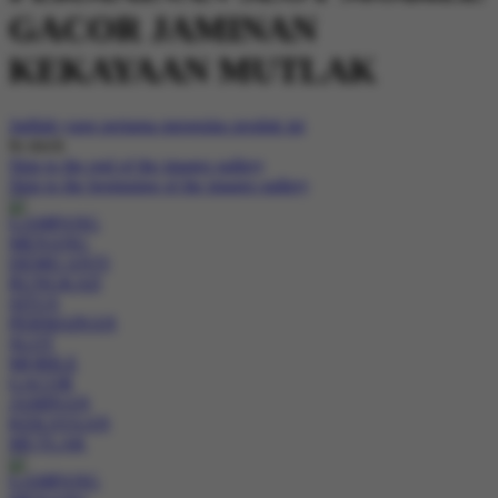
GACOR JAMINAN
KEKAYAAN MUTLAK
Jadilah yang pertama mengulas produk ini
In stock
Skip to the end of the images gallery
Skip to the beginning of the images gallery