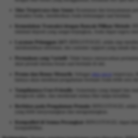
Situs Terpercaya dan Aman:
Keamanan dan kenyamanan pemai
transaksi Anda, memberikan Anda ketenangan saat bermain.
Kemudahan Transaksi dengan Banyak Pilihan Metode:
BI
minimal deposit yang sangat terjangkau, Anda dapat segera mem
Layanan Pelanggan 24/7:
BINGOTOGEL selalu siap memberika
membutuhkan informasi, tim customer support yang ramah dan
Permainan yang Variatif:
Tidak hanya menawarkan permainan
akan pernah merasa bosan saat bermain di sini.
Promo dan Bonus Menarik:
Sebagai
situs gacor
terpercaya,
lainnya akan membuat pengalaman bermain Anda lebih seru d
Tampilannya User-Friendly:
Antarmuka yang simpel dan mud
mengecek saldo, dan menikmati semua fitur tanpa kesulitan.
Berfokus pada Pengalaman Pemain:
BINGOTOGEL selalu ber
yang lebih menyenangkan dan menguntungkan.
Kompatibel di Semua Perangkat:
BINGOTOGEL dapat diakses 
kompatibilitas.