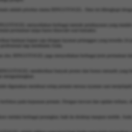
n adalah prioritas utama BINGOTOGEL. Situs ini dilengkapi dengan 
NGOTOGEL menyediakan berbagai metode pembayaran yang mudah dan c
ulai permainan tanpa harus khawatir soal transaksi.
n bantuan kapan saja dengan layanan pelanggan yang tersedia 24 jam
 profesional siap membantu Anda.
 slot, BINGOTOGEL juga menyediakan berbagai jenis permainan lainny
 BINGOTOGEL memberikan banyak promo dan bonus menarik yang bisa
an menguntungkan.
ah digunakan membuat setiap pemain merasa nyaman saat menjelajahi 
fokus pada kepuasan pemain. Dengan inovasi dan update terbaru, si
melalui berbagai perangkat, baik itu desktop maupun mobile. Anda d