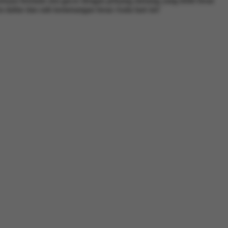
asi bermain slot gacor dengan peluang menang yang lebih besar
aftar dan raih kemenangan besar Anda hari ini!