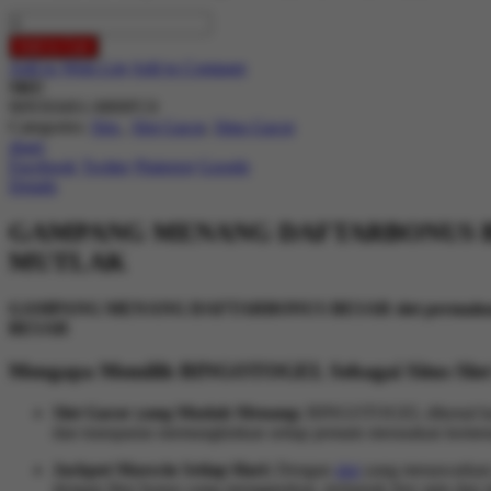
Add to Cart
Add to Wish List
Add to Compare
SKU
90NX04S1-M00FC0
Categories:
Slot
,
Slot Gacor
,
Situs Gacor
share
Facebook
Twitter
Pinterest
Google
Details
GAMPANG MENANG DAFTARBONUS B
MUTLAK
GAMPANG MENANG DAFTARBONUS BESAR slot permainan mobi
BESAR
Mengapa Memilih BINGOTOGEL Sebagai Situs Slot 
Slot Gacor yang Mudah Menang:
BINGOTOGEL dikenal kar
dan transparan memungkinkan setiap pemain merasakan kemen
Jackpot Maxwin Setiap Hari:
Dengan
slot
yang menawarkan 
dengan fitur bonus yang menggiurkan, termasuk free spin dan 