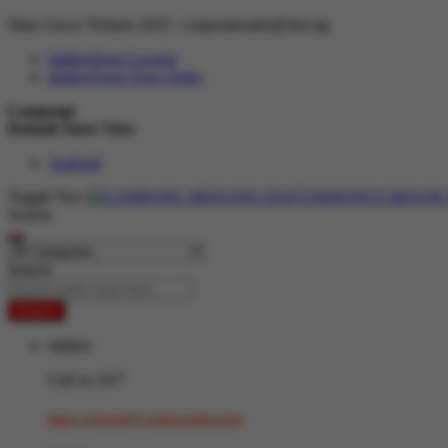
Situs Gacor Terbaru 2025 :
corporatesales@slot.ng
hidden
Store Locator
hidden
Track Your Order
Language
Default Store View
Android
Toggle Nav
Search
Search
Search
hidden
Call us 24/7
https://rebrand.ly/whatsappbosstoto