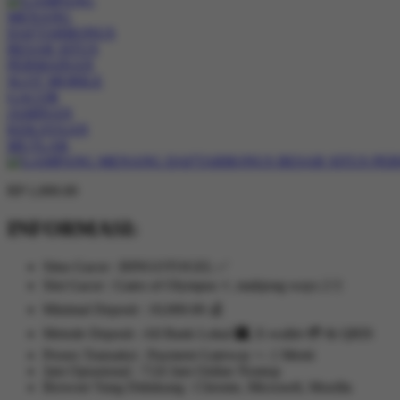
RP 1,000.00
INFORMASI:
Situs Gacor : BINGOTOGEL ✅
Slot Gacor : Gates of Olympus ⚡, mahjong ways 2 🀄
Minimal Deposit : 10,000.00 💰
Metode Deposit : All Bank Lokal 🏧, E-wallet 💳 & QRIS
Proses Transaksi : Payment Gateway +- 1 Menit
Jam Oprasional : 7/24 Jam Online Nontop
Browser Yang Didukung : Chrome, Microsoft, Mozilla