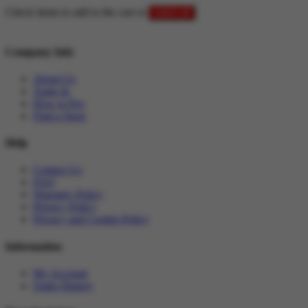
Check items to add to the cart or
select all
Company Info
About Us
Trade In
How to Pay
Find a Store
Help
Contact Us
FAQ
Warranty Policy
Privacy Policy
Privacy and Cookie Policy
Information
My Account
Order History