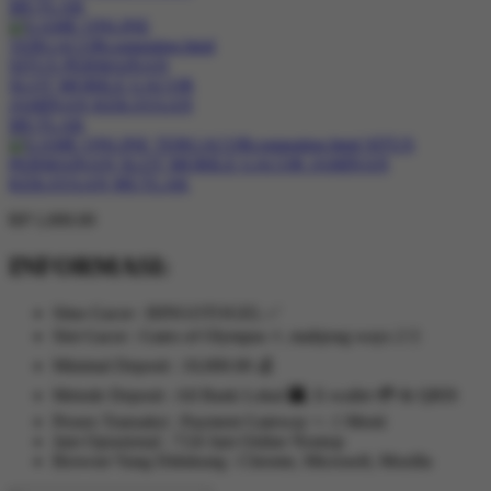
RP 1,000.00
INFORMASI:
Situs Gacor : BINGOTOGEL ✅
Slot Gacor : Gates of Olympus ⚡, mahjong ways 2 🀄
Minimal Deposit : 10,000.00 💰
Metode Deposit : All Bank Lokal 🏧, E-wallet 💳 & QRIS
Proses Transaksi : Payment Gateway +- 1 Menit
Jam Oprasional : 7/24 Jam Online Nontop
Browser Yang Didukung : Chrome, Microsoft, Mozilla