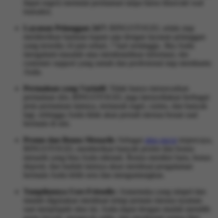
dapat segera memulai permainan tanpa harus khawatir soal
transaksi.
Layanan Pelanggan 24/7:
BINGOTOGEL selalu siap
memberikan bantuan kapan saja dengan layanan pelanggan
yang tersedia 24 jam sehari, 7 hari seminggu. Jika Anda
mengalami masalah atau membutuhkan informasi, tim
customer support yang ramah dan profesional siap membantu
Anda.
Permainan yang Variatif:
Tidak hanya menawarkan
permainan slot, BINGOTOGEL juga menyediakan berbagai
jenis permainan lainnya, termasuk togel, casino, dan banyak
lagi, sehingga Anda tidak akan pernah merasa bosan saat
bermain di sini.
Promo dan Bonus Menarik:
Sebagai
situs gacor
terpercaya,
BINGOTOGEL memberikan banyak promo dan bonus
menarik yang bisa Anda nikmati. Bonus member baru, bonus
deposit, dan hadiah lainnya akan membuat pengalaman
bermain Anda lebih seru dan menguntungkan.
Tampilannya User-Friendly:
Antarmuka yang simpel dan
mudah digunakan membuat setiap pemain merasa nyaman
saat menjelajahi situs ini. Anda dapat dengan mudah memilih
game favorit, mengecek saldo, dan menikmati semua fitur