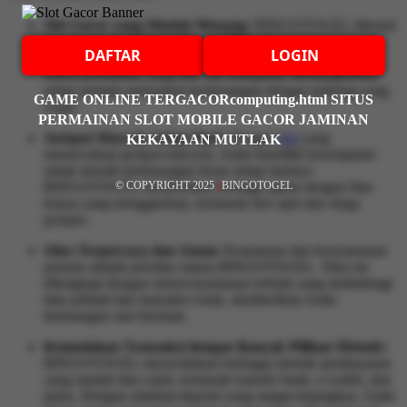
Slot Gacor yang Mudah Menang:
BINGOTOGEL dikenal
karena menyediakan berbagai pilihan
slot gacor
yang
DAFTAR
LOGIN
memberikan peluang menang lebih besar. Tidak hanya itu,
sistem permainan yang adil dan transparan memungkinkan
setiap pemain merasakan kemenangan dengan peluang yang
GAME ONLINE TERGACORcomputing.html SITUS
wajar.
PERMAINAN SLOT MOBILE GACOR JAMINAN
Jackpot Maxwin Setiap Hari:
Dengan
slot
yang
KEKAYAAN MUTLAK
menawarkan jackpot maxwin, Anda memiliki kesempatan
untuk meraih kemenangan besar setiap harinya.
BINGOTOGEL memberikan berbagai game dengan fitur
© COPYRIGHT 2025
|
BINGOTOGEL
bonus yang menggiurkan, termasuk free spin dan mega
jackpot.
Situs Terpercaya dan Aman:
Keamanan dan kenyamanan
pemain adalah prioritas utama BINGOTOGEL. Situs ini
dilengkapi dengan sistem keamanan terbaik yang melindungi
data pribadi dan transaksi Anda, memberikan Anda
ketenangan saat bermain.
Kemudahan Transaksi dengan Banyak Pilihan Metode:
BINGOTOGEL menyediakan berbagai metode pembayaran
yang mudah dan cepat, termasuk transfer bank, e-wallet, dan
pulsa. Dengan minimal deposit yang sangat terjangkau, Anda