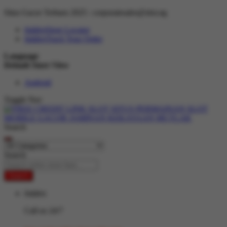
Situs Gacor Terbaru 2025 :
corporatesales@slot.ng
hidden
Store Locator
hidden
Track Your Order
Language
Default Store View
Android
Toggle Nav
Search
Search
Search
hidden
Call us 24/7