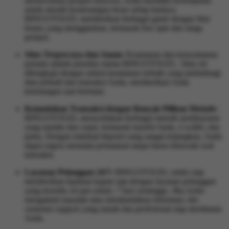
menawarkan jackpot maxwin, Anda memiliki kesempatan
untuk meraih kemenangan besar setiap harinya.
BINGOTOGEL memberikan berbagai game dengan fitur
bonus yang menggiurkan, termasuk free spin dan mega
jackpot.
Situs Terpercaya dan Aman:
Keamanan dan kenyamanan
pemain adalah prioritas utama BINGOTOGEL. Situs ini
dilengkapi dengan sistem keamanan terbaik yang melindungi
data pribadi dan transaksi Anda, memberikan Anda
ketenangan saat bermain.
Kemudahan Transaksi dengan Banyak Pilihan Metode:
BINGOTOGEL menyediakan berbagai metode pembayaran
yang mudah dan cepat, termasuk transfer bank, e-wallet, dan
pulsa. Dengan minimal deposit yang sangat terjangkau, Anda
dapat segera memulai permainan tanpa harus khawatir soal
transaksi.
Layanan Pelanggan 24/7:
BINGOTOGEL selalu siap
memberikan bantuan kapan saja dengan layanan pelanggan
yang tersedia 24 jam sehari, 7 hari seminggu. Jika Anda
mengalami masalah atau membutuhkan informasi, tim
customer support yang ramah dan profesional siap membantu
Anda.