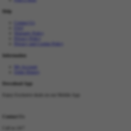
Help
Contact Us
FAQ
Warranty Policy
Privacy Policy
Privacy and Cookie Policy
Information
My Account
Order History
Download App
Enjoy Exclusive deals on our Mobile App
Contact Us
Call us 24/7