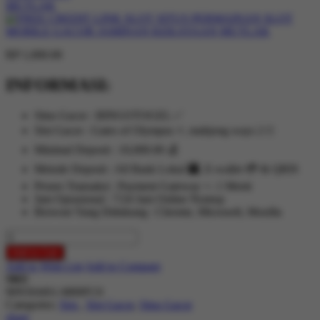
RP 1,000.00
INFORMASI:
Situs Gacor : BINGOTOGEL ✅
Slot Gacor : Gates of Olympus ⚡, mahjong ways 2 🀄
Minimal Deposit : 10,000.00 💰
Metode Deposit : All Bank Lokal 🏧, E-wallet 💳 & QRIS
Proses Transaksi : Payment Gateway +- 1 Menit
Jam Oprasional : 7/24 Jam Online Nontop
Browser Yang Didukung : Chrome, Microsoft, Mozilla
Add to Cart
Add to Wish List
Add to Compare
SKU
90NX04S1-M00FC0
Categories:
Slot
,
Slot Gacor
,
Situs Gacor
share