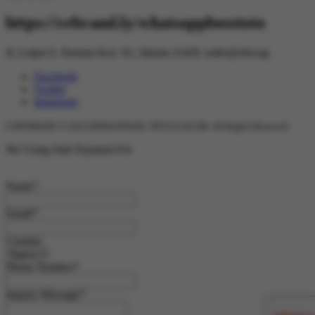
https://rebrand.ly/whatsappbosstoto
Jl. Letjen S. Parman Kav. 81, Jakarta 11420.
order@slot.ng
Facebook
Twitter
Instagram
COPYRIGHT © 2025 BINGOTOGEL SITUS GACOR. All Rights Reserved
We Using Safe Payment For
Name
*
Email
*
Country
Phone Number
*
Inquiry Message
*