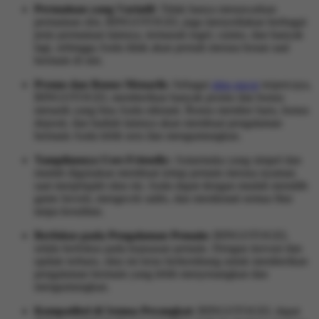
Permainan yang Variatif:
Tidak hanya menawarkan
permainan slot, BINGOTOGEL juga menyediakan berbagai
jenis permainan lainnya, termasuk togel, casino, dan banyak
lagi, sehingga Anda tidak akan pernah merasa bosan saat
bermain di sini.
Promo dan Bonus Menarik:
Sebagai
situs gacor
terpercaya,
BINGOTOGEL memberikan banyak promo dan bonus
menarik yang bisa Anda nikmati. Bonus member baru, bonus
deposit, dan hadiah lainnya akan membuat pengalaman
bermain Anda lebih seru dan menguntungkan.
Tampilannya User-Friendly:
Antarmuka yang simpel dan
mudah digunakan membuat setiap pemain merasa nyaman
saat menjelajahi situs ini. Anda dapat dengan mudah memilih
game favorit, mengecek saldo, dan menikmati semua fitur
tanpa kesulitan.
Berfokus pada Pengalaman Pemain:
BINGOTOGEL
selalu berfokus pada kepuasan pemain. Dengan inovasi dan
update terbaru, situs ini terus berkembang untuk memberikan
pengalaman bermain yang lebih menyenangkan dan
menguntungkan.
Kompatibel di Semua Perangkat:
BINGOTOGEL dapat