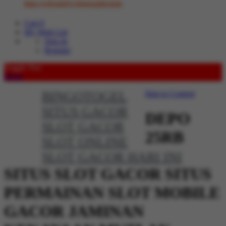
https://rebrand.ly/whatsappbosstoto
Cart
0
My Wish List
Sign In
Register
Toggle Nav
Menu
BINGOTOGEL
Skip to Content
SITUS GACOR
DEPO
SLOT GACOR
25RB
SLOT ONLINE
SLOT GACOR HARI INI
SITUS SLOT GACOR SITUS
PERMAINAN SLOT MOBILE
GACOR JAMINAN