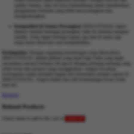
update terbaru, situs ini terus berkembang untuk memberikan
pengalaman bermain yang lebih menyenangkan dan
menguntungkan.
Kompatibel di Semua Perangkat:
BINGOTOGEL dapat
diakses melalui berbagai perangkat, baik itu desktop maupun
mobile. Anda dapat bermain kapan saja dan di mana saja
tanpa harus khawatir soal kompatibilitas.
Kesimpulan:
Dengan segudang keuntungan yang ditawarkan,
BINGOTOGEL adalah pilihan yang tepat bagi Anda yang ingin
merasakan sensasi bermain slot gacor dengan peluang menang yang
lebih besar dan jackpot yang menggiurkan. Jangan lewatkan
kesempatan untuk menjadi bagian dari komunitas pemain sukses di
BINGOTOGEL. Segera daftar dan raih kemenangan besar Anda
hari ini!
Reviews
Related Products
Check items to add to the cart or
select all