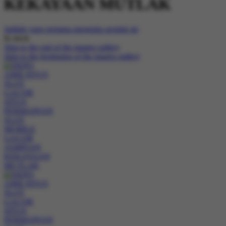
KEKAYAAN MUTLAK
Jadilah yang pertama mengulas produk ini
In stock
Skip to the end of the images gallery
Skip to the beginning of the images gallery