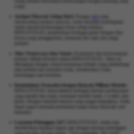
setiap pemain merasakan kemenangan dengan peluang yang
wajar.
Jackpot Maxwin Setiap Hari:
Dengan
slot
yang
menawarkan jackpot maxwin, Anda memiliki kesempatan
untuk meraih kemenangan besar setiap harinya.
BINGOTOGEL memberikan berbagai game dengan fitur
bonus yang menggiurkan, termasuk free spin dan mega
jackpot.
Situs Terpercaya dan Aman:
Keamanan dan kenyamanan
pemain adalah prioritas utama BINGOTOGEL. Situs ini
dilengkapi dengan sistem keamanan terbaik yang melindungi
data pribadi dan transaksi Anda, memberikan Anda
ketenangan saat bermain.
Kemudahan Transaksi dengan Banyak Pilihan Metode:
BINGOTOGEL menyediakan berbagai metode pembayaran
yang mudah dan cepat, termasuk transfer bank, e-wallet, dan
pulsa. Dengan minimal deposit yang sangat terjangkau, Anda
dapat segera memulai permainan tanpa harus khawatir soal
transaksi.
Layanan Pelanggan 24/7:
BINGOTOGEL selalu siap
memberikan bantuan kapan saja dengan layanan pelanggan
yang tersedia 24 jam sehari, 7 hari seminggu. Jika Anda