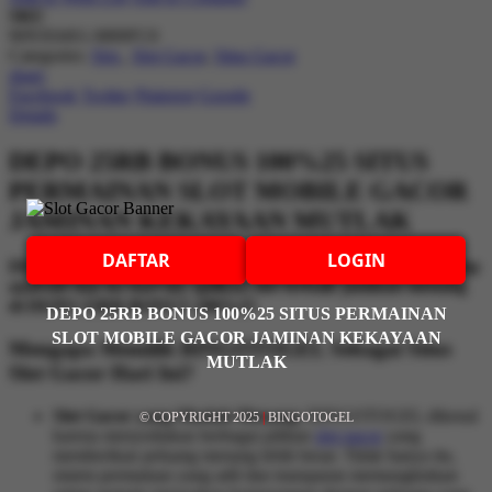
SKU
90NX04S1-M00FC0
Categories:
Slot
,
Slot Gacor
,
Situs Gacor
share
Facebook
Twitter
Pinterest
Google
Details
DEPO 25RB BONUS 100%25 SITUS
PERMAINAN SLOT MOBILE GACOR
JAMINAN KEKAYAAN MUTLAK
DAFTAR
LOGIN
DEPO 25RB BONUS 100%25 slot permainan mobile untuk hp
android dan ios hari ini, aplikasi slot terbaik jaminan menang
di DEPO 25RB BONUS 100%25
DEPO 25RB BONUS 100%25 SITUS PERMAINAN
SLOT MOBILE GACOR JAMINAN KEKAYAAN
Mengapa Memilih BINGOTOGEL Sebagai Situs
MUTLAK
Slot Gacor Hari Ini?
Slot Gacor yang Mudah Menang:
BINGOTOGEL dikenal
© COPYRIGHT 2025
|
BINGOTOGEL
karena menyediakan berbagai pilihan
slot gacor
yang
memberikan peluang menang lebih besar. Tidak hanya itu,
sistem permainan yang adil dan transparan memungkinkan