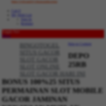
https://rebrand.ly/whatsappbosstoto
Cart
0
My Wish List
Sign In
Register
Toggle Nav
Menu
BINGOTOGEL
Skip to Content
SITUS GACOR
DEPO
SLOT GACOR
25RB
SLOT ONLINE
SLOT GACOR HARI INI
BONUS 100%25 SITUS
PERMAINAN SLOT MOBILE
GACOR JAMINAN