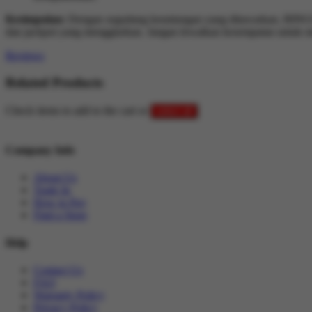
Kesimpulan:
Dengan segudang keuntungan yang ditawarkan, BINGOTO
dan jackpot yang menggiurkan. Jangan lewatkan kesempatan untuk m
Reviews
Related Products
Check items to add to the cart or
select all
Company Info
About Us
Trade In
How to Pay
Find a Store
Help
Contact Us
FAQ
Warranty Policy
Privacy Policy