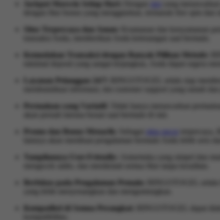
Jackpot Maxwin Setiap Hari:
Dengan
slot
yang menawarkan 
dengan fitur bonus yang menggiurkan, termasuk free spin dan 
Situs Terpercaya dan Aman:
Keamanan dan kenyamanan pemai
transaksi Anda, memberikan Anda ketenangan saat bermain.
Kemudahan Transaksi dengan Banyak Pilihan Metode:
BI
minimal deposit yang sangat terjangkau, Anda dapat segera mem
Layanan Pelanggan 24/7:
BINGOTOGEL selalu siap memberika
membutuhkan informasi, tim customer support yang ramah dan
Permainan yang Variatif:
Tidak hanya menawarkan permainan
akan pernah merasa bosan saat bermain di sini.
Promo dan Bonus Menarik:
Sebagai
situs gacor
terpercaya,
lainnya akan membuat pengalaman bermain Anda lebih seru d
Tampilannya User-Friendly:
Antarmuka yang simpel dan mud
mengecek saldo, dan menikmati semua fitur tanpa kesulitan.
Berfokus pada Pengalaman Pemain:
BINGOTOGEL selalu ber
yang lebih menyenangkan dan menguntungkan.
Kompatibel di Semua Perangkat:
BINGOTOGEL dapat diakses 
kompatibilitas.