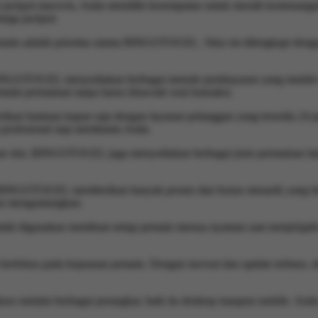
jackpot maxwin, Anda memiliki kesempatan untuk meraih kemenang
mega jackpot.
n adalah prioritas utama BINGOTOGEL. Situs ini dilengkapi dengan 
NGOTOGEL menyediakan berbagai metode pembayaran yang mudah dan c
ulai permainan tanpa harus khawatir soal transaksi.
n bantuan kapan saja dengan layanan pelanggan yang tersedia 24 jam
 profesional siap membantu Anda.
 slot, BINGOTOGEL juga menyediakan berbagai jenis permainan lainny
 BINGOTOGEL memberikan banyak promo dan bonus menarik yang bisa
an menguntungkan.
ah digunakan membuat setiap pemain merasa nyaman saat menjelajahi 
fokus pada kepuasan pemain. Dengan inovasi dan update terbaru, si
melalui berbagai perangkat, baik itu desktop maupun mobile. Anda d