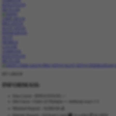
RP 1,000.00
INFORMASI:
Situs Gacor : BINGOTOGEL ✅
Slot Gacor : Gates of Olympus ⚡, mahjong ways 2 🀄
Minimal Deposit : 10,000.00 💰
Metode Deposit : All Bank Lokal 🏧, E-wallet 💳 & QRIS