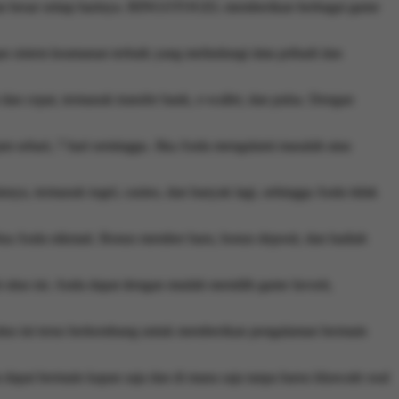
an besar setiap harinya. BINGOTOGEL memberikan berbagai game
sistem keamanan terbaik yang melindungi data pribadi dan
epat, termasuk transfer bank, e-wallet, dan pulsa. Dengan
 sehari, 7 hari seminggu. Jika Anda mengalami masalah atau
a, termasuk togel, casino, dan banyak lagi, sehingga Anda tidak
 Anda nikmati. Bonus member baru, bonus deposit, dan hadiah
situs ini. Anda dapat dengan mudah memilih game favorit,
tus ini terus berkembang untuk memberikan pengalaman bermain
apat bermain kapan saja dan di mana saja tanpa harus khawatir soal