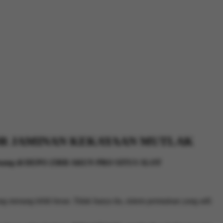
COR JAMINAN KEKAYAAN MUTLAK
an menang di DEPO 25RB AKUN PRO SITUS SLOT
 menang lebih besar. Tidak hanya itu, sistem permainan yang adil