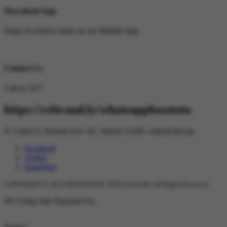
Download App
Enjoy Exclusive deals on our Mobile App
Contact Us
Call us 24/7
https://rebrand.ly/whatsappbosstoto
Jl. Letjen S. Parman Kav. 81, Jakarta 11420.
order@slot.ng
Facebook
Twitter
Instagram
COPYRIGHT © 2025 BINGOTOGEL SITUS GACOR. All Rights Reserved
We Using Safe Payment For