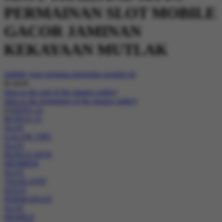
PERMAINAN SLOT MOBILE
GACOR JAMINAN
KEKAYAAN MUTLAK
Jadilah yang pertama mengulas produk ini
In stock
Skip to the end of the images gallery
Skip to the beginning of the images gallery