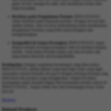
game favorit, mengecek saldo, dan menikmati semua fitur
tanpa kesulitan.
Berfokus pada Pengalaman Pemain:
BINGOTOGEL
selalu berfokus pada kepuasan pemain. Dengan inovasi dan
update terbaru, situs ini terus berkembang untuk memberikan
pengalaman bermain yang lebih menyenangkan dan
menguntungkan.
Kompatibel di Semua Perangkat:
BINGOTOGEL dapat
diakses melalui berbagai perangkat, baik itu desktop maupun
mobile. Anda dapat bermain kapan saja dan di mana saja
tanpa harus khawatir soal kompatibilitas.
Kesimpulan:
Dengan segudang keuntungan yang ditawarkan,
BINGOTOGEL adalah pilihan yang tepat bagi Anda yang ingin
merasakan sensasi bermain slot gacor dengan peluang menang yang
lebih besar dan jackpot yang menggiurkan. Jangan lewatkan
kesempatan untuk menjadi bagian dari komunitas pemain sukses di
BINGOTOGEL. Segera daftar dan raih kemenangan besar Anda
hari ini!
Reviews
Related Products