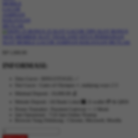
RP 1,000.00
INFORMASI:
Situs Gacor : BINGOTOGEL ✅
Slot Gacor : Gates of Olympus ⚡, mahjong ways 2 🀄
Minimal Deposit : 10,000.00 💰
Metode Deposit : All Bank Lokal 🏧, E-wallet 💳 & QRIS
Proses Transaksi : Payment Gateway +- 1 Menit
Jam Oprasional : 7/24 Jam Online Nontop
Browser Yang Didukung : Chrome, Microsoft, Mozilla
Add to Cart