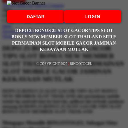
Add to Wish List
Add to Compare
SKU
90NX04S1-M00FC0
DAFTAR
LOGIN
Categories:
Slot
,
Slot Gacor
,
Situs Gacor
share
DEPO 25 BONUS 25 SLOT GACOR TIPS SLOT
Facebook
Twitter
Pinterest
Google
Details
BONUS NEW MEMBER SLOT THAILAND SITUS
PERMAINAN SLOT MOBILE GACOR JAMINAN
DEPO 25 BONUS 25 SLOT GACOR
KEKAYAAN MUTLAK
TIPS SLOT BONUS NEW MEMBER
SLOT THAILAND SITUS PERMAINAN
© COPYRIGHT 2025
|
BINGOTOGEL
SLOT MOBILE GACOR JAMINAN
KEKAYAAN MUTLAK
DEPO 25 BONUS 25 SLOT GACOR TIPS SLOT BONUS
NEW MEMBER SLOT THAILAND slot permainan mobile
untuk hp android dan ios hari ini, aplikasi slot terbaik jaminan
menang di DEPO 25 BONUS 25 SLOT GACOR TIPS SLOT
BONUS NEW MEMBER SLOT THAILAND
Mengapa Memilih BINGOTOGEL Sebagai Situs