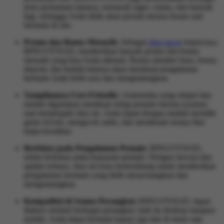
jenis permainan lainnya, termasuk togel, casino, dan banyak
lagi, sehingga Anda tidak akan pernah merasa bosan saat
bermain di sini.
Promo dan Bonus Menarik:
Sebagai
situs gacor
terpercaya,
BINGOTOGEL memberikan banyak promo dan bonus
menarik yang bisa Anda nikmati. Bonus member baru, bonus
deposit, dan hadiah lainnya akan membuat pengalaman
bermain Anda lebih seru dan menguntungkan.
Tampilannya User-Friendly:
Antarmuka yang simpel dan
mudah digunakan membuat setiap pemain merasa nyaman
saat menjelajahi situs ini. Anda dapat dengan mudah memilih
game favorit, mengecek saldo, dan menikmati semua fitur
tanpa kesulitan.
Berfokus pada Pengalaman Pemain:
BINGOTOGEL
selalu berfokus pada kepuasan pemain. Dengan inovasi dan
update terbaru, situs ini terus berkembang untuk memberikan
pengalaman bermain yang lebih menyenangkan dan
menguntungkan.
Kompatibel di Semua Perangkat:
BINGOTOGEL dapat
diakses melalui berbagai perangkat, baik itu desktop maupun
mobile. Anda dapat bermain kapan saja dan di mana saja