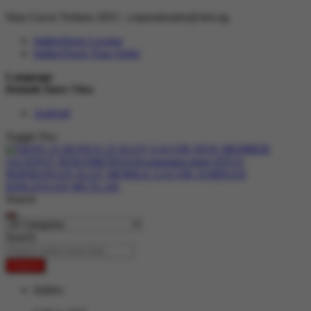
Situs Gacor Terbaru 2025 :
corporatesales@slot.ng
hidden
Store Locator
hidden
Track Your Order
Language
Default Store View
Android
Toggle Nav
Search
Search
Search
hidden