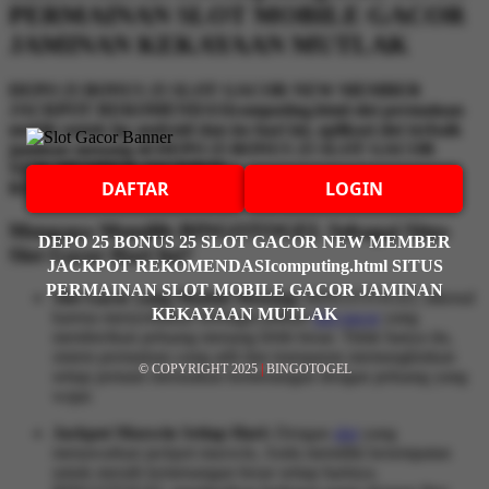
PERMAINAN SLOT MOBILE GACOR
JAMINAN KEKAYAAN MUTLAK
DEPO 25 BONUS 25 SLOT GACOR NEW MEMBER
JACKPOT REKOMENDASIcomputing.html slot permainan
mobile untuk hp android dan ios hari ini, aplikasi slot terbaik
jaminan menang di DEPO 25 BONUS 25 SLOT GACOR
NEW MEMBER JACKPOT
DAFTAR
LOGIN
REKOMENDASIcomputing.html
Mengapa Memilih BINGOTOGEL Sebagai Situs
DEPO 25 BONUS 25 SLOT GACOR NEW MEMBER
Slot Gacor Hari Ini?
JACKPOT REKOMENDASIcomputing.html SITUS
PERMAINAN SLOT MOBILE GACOR JAMINAN
Slot Gacor yang Mudah Menang:
BINGOTOGEL dikenal
KEKAYAAN MUTLAK
karena menyediakan berbagai pilihan
slot gacor
yang
memberikan peluang menang lebih besar. Tidak hanya itu,
sistem permainan yang adil dan transparan memungkinkan
© COPYRIGHT 2025
|
BINGOTOGEL
setiap pemain merasakan kemenangan dengan peluang yang
wajar.
Jackpot Maxwin Setiap Hari:
Dengan
slot
yang
menawarkan jackpot maxwin, Anda memiliki kesempatan
untuk meraih kemenangan besar setiap harinya.