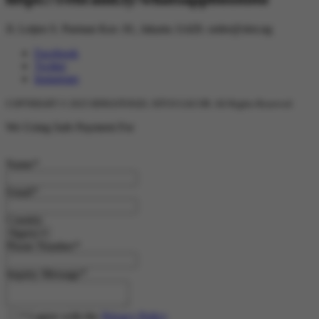
Jl. Letjen S. Parman Kav. 81, Jakarta 11420.
order@slot.ng
Facebook
Twitter
Instagram
COPYRIGHT © 2025 BINGOTOGEL SITUS GACOR. All Rights Reserved
We Using Safe Payment For
Name
*
Email
*
Country
Phone Number
*
Inquiry Message
*
*
I agree with the
Privacy Policy