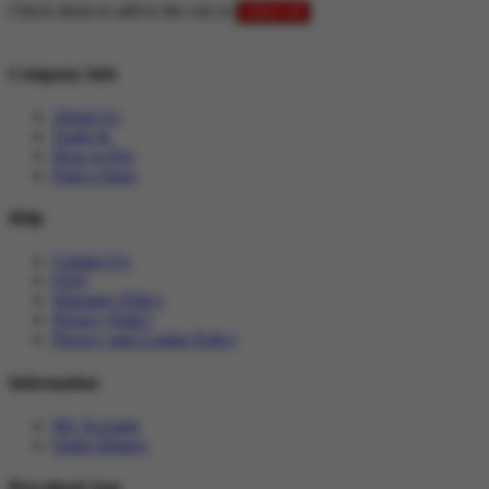
Check items to add to the cart or
select all
Company Info
About Us
Trade In
How to Pay
Find a Store
Help
Contact Us
FAQ
Warranty Policy
Privacy Policy
Privacy and Cookie Policy
Information
My Account
Order History
Download App