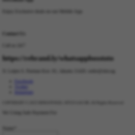
Enjoy Exclusive deals on our Mobile App
Contact Us
Call us 24/7
https://rebrand.ly/whatsappbosstoto
Jl. Letjen S. Parman Kav. 81, Jakarta 11420.
order@slot.ng
Facebook
Twitter
Instagram
COPYRIGHT © 2025 BINGOTOGEL SITUS GACOR. All Rights Reserved
We Using Safe Payment For
Name
*