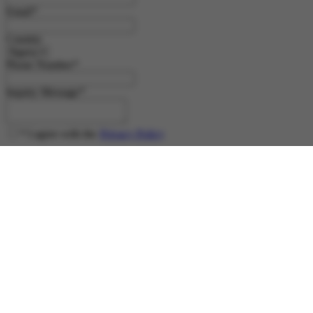
Email
*
Country
Phone Number
*
Inquiry Message
*
*
I agree with the
Privacy Policy