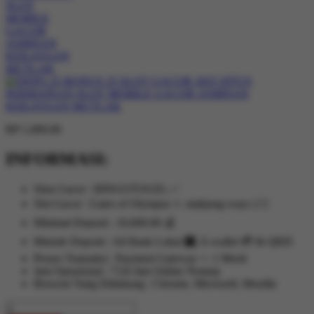
RP 1,000.00
INFORMASI:
Situs Gacor : BINGOTOGEL ✅
Slot Gacor : Gates of Olympus ⚡, mahjong ways 2 🀄
Minimal Deposit : 10,000.00 💰
Metode Deposit : All Bank Lokal 🏧, E-wallet 💳 & QRIS
Proses Transaksi : Payment Gateway +- 1 Menit
Jam Oprasional : 7/24 Jam Online Nontop
Browser Yang Didukung : Chrome, Microsoft, Mozilla