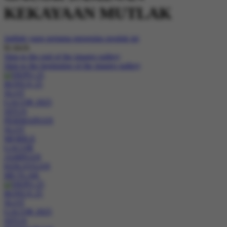
KEKAYAAN MUTLAK
Jadilah yang pertama mengulas produk ini
In stock
Skip to the end of the images gallery
Skip to the beginning of the images gallery