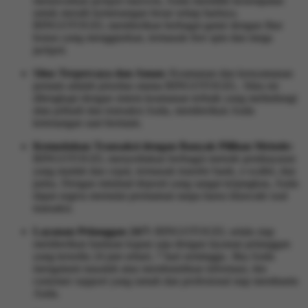
menawarkan jackpot maxwin, Anda memiliki kesempatan
untuk meraih kemenangan besar setiap harinya.
BINGOTOGEL memberikan berbagai game dengan fitur
bonus yang menggiurkan, termasuk free spin dan mega
jackpot.
Situs Terpercaya dan Aman:
Keamanan dan kenyamanan
pemain adalah prioritas utama BINGOTOGEL. Situs ini
dilengkapi dengan sistem keamanan terbaik yang melindungi
data pribadi dan transaksi Anda, memberikan Anda
ketenangan saat bermain.
Kemudahan Transaksi dengan Banyak Pilihan Metode:
BINGOTOGEL menyediakan berbagai metode pembayaran
yang mudah dan cepat, termasuk transfer bank, e-wallet, dan
pulsa. Dengan minimal deposit yang sangat terjangkau, Anda
dapat segera memulai permainan tanpa harus khawatir soal
transaksi.
Layanan Pelanggan 24/7:
BINGOTOGEL selalu siap
memberikan bantuan kapan saja dengan layanan pelanggan
yang tersedia 24 jam sehari, 7 hari seminggu. Jika Anda
mengalami masalah atau membutuhkan informasi, tim
customer support yang ramah dan profesional siap membantu
Anda.