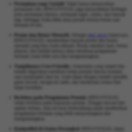
Permainan yang Variatif:
Tidak hanya menawarkan
permainan slot, BINGOTOGEL juga menyediakan berbagai
jenis permainan lainnya, termasuk togel, casino, dan banyak
lagi, sehingga Anda tidak akan pernah merasa bosan saat
bermain di sini.
Promo dan Bonus Menarik:
Sebagai
situs gacor
terpercaya,
BINGOTOGEL memberikan banyak promo dan bonus
menarik yang bisa Anda nikmati. Bonus member baru, bonus
deposit, dan hadiah lainnya akan membuat pengalaman
bermain Anda lebih seru dan menguntungkan.
Tampilannya User-Friendly:
Antarmuka yang simpel dan
mudah digunakan membuat setiap pemain merasa nyaman
saat menjelajahi situs ini. Anda dapat dengan mudah memilih
game favorit, mengecek saldo, dan menikmati semua fitur
tanpa kesulitan.
Berfokus pada Pengalaman Pemain:
BINGOTOGEL
selalu berfokus pada kepuasan pemain. Dengan inovasi dan
update terbaru, situs ini terus berkembang untuk memberikan
pengalaman bermain yang lebih menyenangkan dan
menguntungkan.
Kompatibel di Semua Perangkat:
BINGOTOGEL dapat