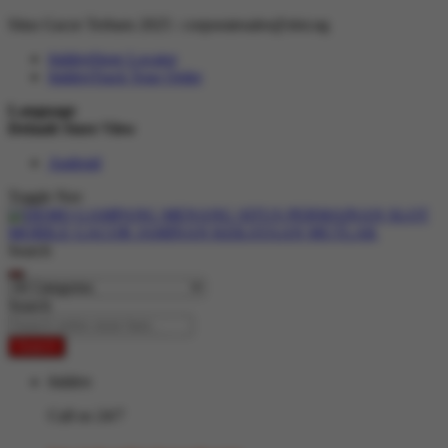
Situs Gacor Terbaru 2025 :
corporatesales@slot.ng
hidden
Store Locator
hidden
Track Your Order
Language
Default Store View
Android
Toggle Nav
Search
Search
Search
hidden
Call us 24/7