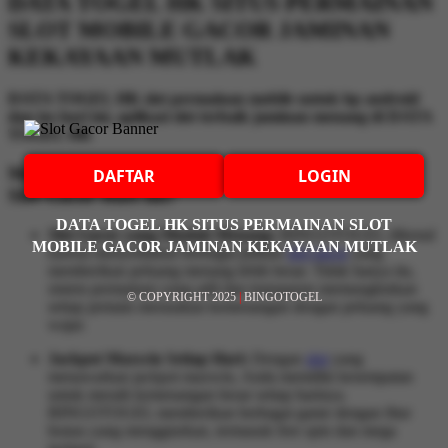
DATA TOGEL HK SITUS PERMAINAN
SLOT MOBILE GACOR JAMINAN
KEKAYAAN MUTLAK
DATA TOGEL HK slot permainan mobile untuk hp android
dan ios hari ini, aplikasi slot terbaik jaminan menang di DATA
TOGEL HK
Mengapa Memilih BINGOTOGEL Sebagai Situs
DAFTAR
LOGIN
Slot Gacor Hari Ini?
DATA TOGEL HK SITUS PERMAINAN SLOT
Slot Gacor yang Mudah Menang:
BINGOTOGEL dikenal
MOBILE GACOR JAMINAN KEKAYAAN MUTLAK
karena menyediakan berbagai pilihan
slot gacor
yang
memberikan peluang menang lebih besar. Tidak hanya itu,
sistem permainan yang adil dan transparan memungkinkan
© COPYRIGHT 2025
|
BINGOTOGEL
setiap pemain merasakan kemenangan dengan peluang yang
wajar.
Jackpot Maxwin Setiap Hari:
Dengan
slot
yang
menawarkan jackpot maxwin, Anda memiliki kesempatan
untuk meraih kemenangan besar setiap harinya.
BINGOTOGEL memberikan berbagai game dengan fitur
bonus yang menggiurkan, termasuk free spin dan mega