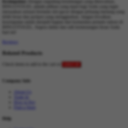
Kesimpulan:
Dengan segudang keuntungan yang ditawarkan,
BINGOTOGEL adalah pilihan yang tepat bagi Anda yang ingin
merasakan sensasi bermain slot gacor dengan peluang menang yang
lebih besar dan jackpot yang menggiurkan. Jangan lewatkan
kesempatan untuk menjadi bagian dari komunitas pemain sukses di
BINGOTOGEL. Segera daftar dan raih kemenangan besar Anda
hari ini!
Reviews
Related Products
Check items to add to the cart or
select all
Company Info
About Us
Trade In
How to Pay
Find a Store
Help