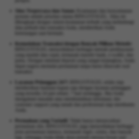
jackpot.
Situs Terpercaya dan Aman:
Keamanan dan kenyamanan
pemain adalah prioritas utama BINGOTOGEL. Situs ini
dilengkapi dengan sistem keamanan terbaik yang melindungi
data pribadi dan transaksi Anda, memberikan Anda
ketenangan saat bermain.
Kemudahan Transaksi dengan Banyak Pilihan Metode:
BINGOTOGEL menyediakan berbagai metode pembayaran
yang mudah dan cepat, termasuk transfer bank, e-wallet, dan
pulsa. Dengan minimal deposit yang sangat terjangkau, Anda
dapat segera memulai permainan tanpa harus khawatir soal
transaksi.
Layanan Pelanggan 24/7:
BINGOTOGEL selalu siap
memberikan bantuan kapan saja dengan layanan pelanggan
yang tersedia 24 jam sehari, 7 hari seminggu. Jika Anda
mengalami masalah atau membutuhkan informasi, tim
customer support yang ramah dan profesional siap membantu
Anda.
Permainan yang Variatif:
Tidak hanya menawarkan
permainan slot, BINGOTOGEL juga menyediakan berbagai
jenis permainan lainnya, termasuk togel, casino, dan banyak
lagi, sehingga Anda tidak akan pernah merasa bosan saat