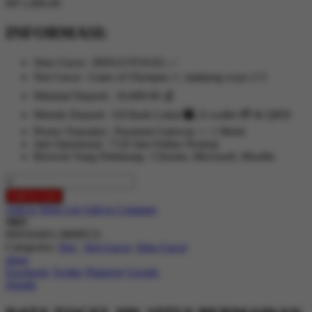
RP 1,000.00
INFORMASI:
Situs Gacor : BINGOTOGEL ✅
Slot Gacor : Gates of Olympus ⚡, mahjong ways 2 🀄
Minimal Deposit : 10,000.00 💰
Metode Deposit : All Bank Lokal 🏧, E-wallet 💳 & QRIS
Proses Transaksi : Payment Gateway +- 1 Menit
Jam Oprasional : 7/24 Jam Online Nontop
Browser Yang Didukung : Chrome, Microsoft, Mozilla
Add to Cart
Add to Wish List
Add to Compare
SKU
90NX04S1-M00FC0
Categories:
Slot
,
Slot Gacor
,
Situs Gacor
share
Facebook
Twitter
Pinterest
Google
Details