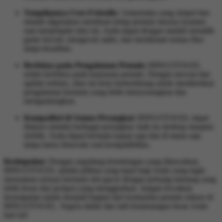
Tampilannya User-Friendly:
Antarmuka yang simpel dan
mudah digunakan membuat setiap pemain merasa nyaman
saat menjelajahi situs ini. Anda dapat dengan mudah memilih
game favorit, mengecek saldo, dan menikmati semua fitur
tanpa kesulitan.
Berfokus pada Pengalaman Pemain:
BINGOTOGEL
selalu berfokus pada kepuasan pemain. Dengan inovasi dan
update terbaru, situs ini terus berkembang untuk memberikan
pengalaman bermain yang lebih menyenangkan dan
menguntungkan.
Kompatibel di Semua Perangkat:
BINGOTOGEL dapat
diakses melalui berbagai perangkat, baik itu desktop maupun
mobile. Anda dapat bermain kapan saja dan di mana saja
tanpa harus khawatir soal kompatibilitas.
Kesimpulan:
Dengan segudang keuntungan yang ditawarkan,
BINGOTOGEL adalah pilihan yang tepat bagi Anda yang ingin
merasakan sensasi bermain slot gacor dengan peluang menang yang
lebih besar dan jackpot yang menggiurkan. Jangan lewatkan
kesempatan untuk menjadi bagian dari komunitas pemain sukses di
BINGOTOGEL. Segera daftar dan raih kemenangan besar Anda
hari ini!