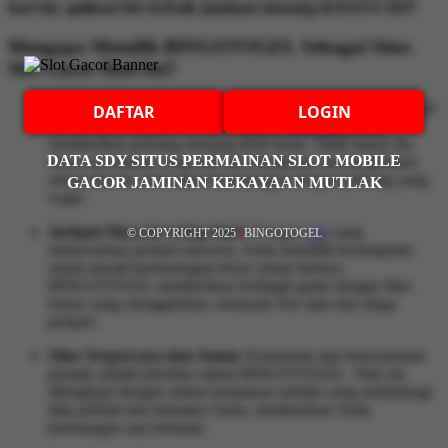
hari ini, aplikasi slot terbaik jaminan menang di DATA SDY
Mengapa Memilih BINGOTOGEL Sebagai Situs
Slot Gacor Hari Ini?
Slot Gacor yang Mudah Menang:
BINGOTOGEL dikenal
DAFTAR
LOGIN
karena menyediakan berbagai pilihan
slot gacor
yang
memberikan peluang menang lebih besar. Tidak hanya itu,
DATA SDY SITUS PERMAINAN SLOT MOBILE
sistem permainan yang adil dan transparan memungkinkan
setiap pemain merasakan kemenangan dengan peluang yang
GACOR JAMINAN KEKAYAAN MUTLAK
wajar.
Jackpot Maxwin Setiap Hari:
Dengan
slot
yang
© COPYRIGHT 2025
|
BINGOTOGEL
menawarkan jackpot maxwin, Anda memiliki kesempatan
untuk meraih kemenangan besar setiap harinya.
BINGOTOGEL memberikan berbagai game dengan fitur
bonus yang menggiurkan, termasuk free spin dan mega
jackpot.
Situs Terpercaya dan Aman:
Keamanan dan kenyamanan
pemain adalah prioritas utama BINGOTOGEL. Situs ini
dilengkapi dengan sistem keamanan terbaik yang melindungi
data pribadi dan transaksi Anda, memberikan Anda
ketenangan saat bermain.