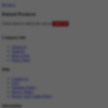
Reviews
Related Products
Check items to add to the cart or
select all
Company Info
About Us
Trade In
How to Pay
Find a Store
Help
Contact Us
FAQ
Warranty Policy
Privacy Policy
Privacy and Cookie Policy
Information