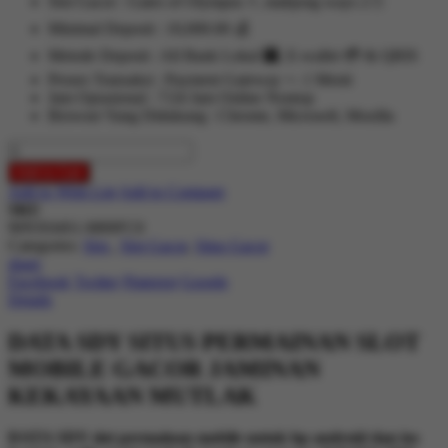
Slot Gacor : Gates of Olympus ⚡, mahjong ways 2 🀄
Minimal Deposit : 10,000.00 💰
Metode Deposit : All Bank Lokal 🏧, E-wallet 💳 & QRIS
Proses Transaksi : Payment Gateway +- 1 Menit
Jam Oprasional : 7/24 Jam Online Nontop
Browser Yang Didukung : Chrome, Microsoft, Mozilla
Add to Cart
Add to Wish List
Add to Compare
SKU
90NX04S1-M00FC0
Categories:
Slot
,
Slot Gacor
,
Situs Gacor
share
Facebook
Twitter
Pinterest
Google
Details
DATA SDY SITUS PERMAINAN SLOT
MOBILE GACOR JAMINAN
KEKAYAAN MUTLAK
DATA SDY slot permainan mobile untuk hp android dan ios