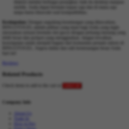
diakses melalui berbagai perangkat, baik itu desktop maupun
mobile. Anda dapat bermain kapan saja dan di mana saja
tanpa harus khawatir soal kompatibilitas.
Kesimpulan:
Dengan segudang keuntungan yang ditawarkan,
BINGOTOGEL adalah pilihan yang tepat bagi Anda yang ingin
merasakan sensasi bermain slot gacor dengan peluang menang yang
lebih besar dan jackpot yang menggiurkan. Jangan lewatkan
kesempatan untuk menjadi bagian dari komunitas pemain sukses di
BINGOTOGEL. Segera daftar dan raih kemenangan besar Anda
hari ini!
Reviews
Related Products
Check items to add to the cart or
select all
Company Info
About Us
Trade In
How to Pay
Find a Store