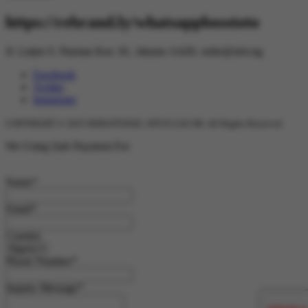
https://rebrand.ly/whatsappbosstoto
Jl. Letjen S. Parman Kav. 81, Jakarta 11420.
order@slot.ng
Facebook
Twitter
Instagram
COPYRIGHT © 2025 BINGOTOGEL SITUS GACOR. All Rights Reserved
We Using Safe Payment For
Name
*
Email
*
Country
Phone Number
*
Inquiry Message
*