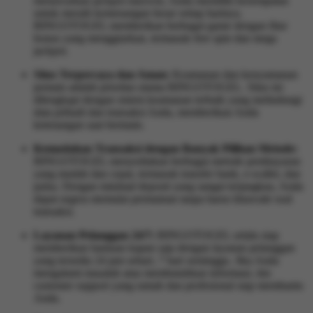
menawarkan jackpot maxwin, Anda memiliki kesempatan
untuk meraih kemenangan besar setiap harinya.
BINGOTOGEL memberikan berbagai game dengan fitur
bonus yang menggiurkan, termasuk free spin dan mega
jackpot.
Situs Terpercaya dan Aman:
Keamanan dan kenyamanan
pemain adalah prioritas utama BINGOTOGEL. Situs ini
dilengkapi dengan sistem keamanan terbaik yang melindungi
data pribadi dan transaksi Anda, memberikan Anda
ketenangan saat bermain.
Kemudahan Transaksi dengan Banyak Pilihan Metode:
BINGOTOGEL menyediakan berbagai metode pembayaran
yang mudah dan cepat, termasuk transfer bank, e-wallet, dan
pulsa. Dengan minimal deposit yang sangat terjangkau, Anda
dapat segera memulai permainan tanpa harus khawatir soal
transaksi.
Layanan Pelanggan 24/7:
BINGOTOGEL selalu siap
memberikan bantuan kapan saja dengan layanan pelanggan
yang tersedia 24 jam sehari, 7 hari seminggu. Jika Anda
mengalami masalah atau membutuhkan informasi, tim
customer support yang ramah dan profesional siap membantu
Anda.