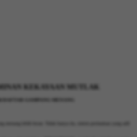
AMINAN KEKAYAAN MUTLAK
menang di DAFTAR GAMPANG MENANG
 menang lebih besar. Tidak hanya itu, sistem permainan yang adil