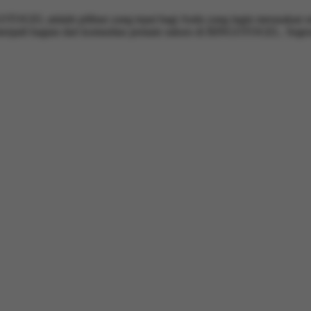
GEL adalah pilihan yang tepat bagi Anda yang ingin merasakan sens
enjadi bagian dari komunitas pemain sukses di BINGOTOGEL. Segera d