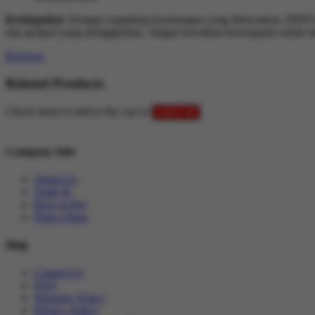
Kesimpulan:
Dengan segudang keuntungan yang ditawarkan, BINGOTO
dan jackpot yang menggiurkan. Jangan lewatkan kesempatan untuk m
Reviews
Related Products
Check items to add to the cart or
select all
Company Info
About Us
Trade In
How to Pay
Find a Store
Help
Contact Us
FAQ
Warranty Policy
Privacy Policy