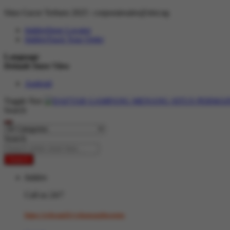
Situs Gacor Terbaru 2025 :
corporatesales@slot.ng
hidden
Store Locator
hidden
Track Your Order
Language
Default Store View
Android
Toggle Nav
Search
Search
Search
hidden
Call us 24/7
https://rebrand.ly/whatsappbosstoto