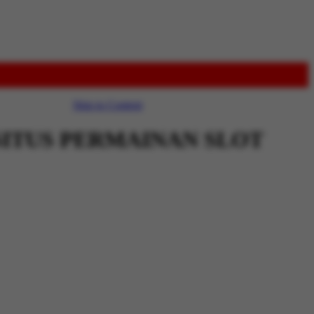
NLINE
Skip to Content
SITUS PERMAINAN SLOT