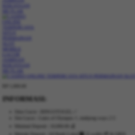
RP 1,000.00
INFORMASI:
Situs Gacor : BINGOTOGEL ✅
Slot Gacor : Gates of Olympus ⚡, mahjong ways 2 🀄
Minimal Deposit : 10,000.00 💰
Metode Deposit : All Bank Lokal 🏧, E-wallet 💳 & QRIS