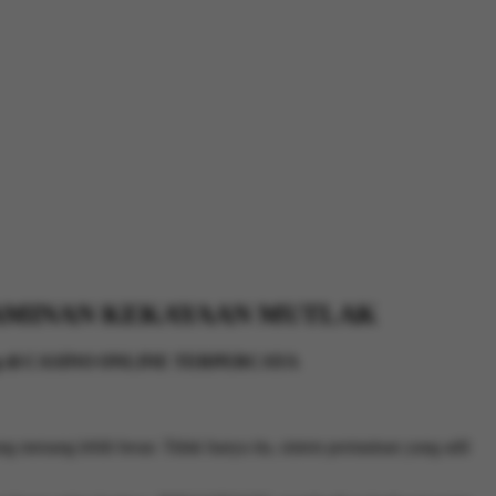
JAMINAN KEKAYAAN MUTLAK
 menang di CASINO ONLINE TERPERCAYA
 menang lebih besar. Tidak hanya itu, sistem permainan yang adil