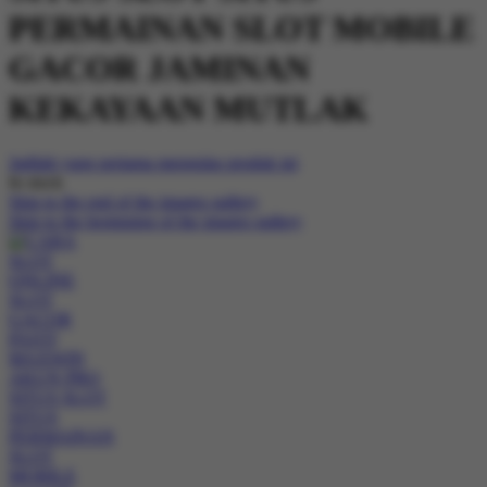
PERMAINAN SLOT MOBILE
GACOR JAMINAN
KEKAYAAN MUTLAK
Jadilah yang pertama mengulas produk ini
In stock
Skip to the end of the images gallery
Skip to the beginning of the images gallery