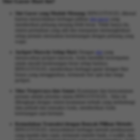
Slot Gacor Hari Ini?
Slot Gacor yang Mudah Menang:
BINGOTOGEL dikenal
karena menyediakan berbagai pilihan
slot gacor
yang
memberikan peluang menang lebih besar. Tidak hanya itu,
sistem permainan yang adil dan transparan memungkinkan
setiap pemain merasakan kemenangan dengan peluang yang
wajar.
Jackpot Maxwin Setiap Hari:
Dengan
slot
yang
menawarkan jackpot maxwin, Anda memiliki kesempatan
untuk meraih kemenangan besar setiap harinya.
BINGOTOGEL memberikan berbagai game dengan fitur
bonus yang menggiurkan, termasuk free spin dan mega
jackpot.
Situs Terpercaya dan Aman:
Keamanan dan kenyamanan
pemain adalah prioritas utama BINGOTOGEL. Situs ini
dilengkapi dengan sistem keamanan terbaik yang melindungi
data pribadi dan transaksi Anda, memberikan Anda
ketenangan saat bermain.
Kemudahan Transaksi dengan Banyak Pilihan Metode:
BINGOTOGEL menyediakan berbagai metode pembayaran
yang mudah dan cepat, termasuk transfer bank, e-wallet, dan