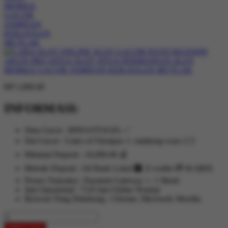
RP 1,000.00
INFORMASI:
Situs Gacor : BINGOTOGEL ✅
Slot Gacor : Gates of Olympus ⚡, mahjong ways 2 🀄
Minimal Deposit : 10,000.00 💰
Metode Deposit : All Bank Lokal 🏧, E-wallet 💳 & QRIS
Proses Transaksi : Payment Gateway +- 1 Menit
Jam Oprasional : 7/24 Jam Online Nontop
Browser Yang Didukung : Chrome, Microsoft, Mozilla
Add to Cart