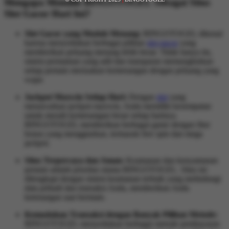
Mengapa Memilih BINGOTOGEL Sebagai Situs
Slot Gacor Hari Ini?
Slot Gacor yang Mudah Menang:
BINGOTOGEL dikenal
karena menyediakan berbagai pilihan
slot gacor
yang
memberikan peluang menang lebih besar. Tidak hanya itu,
sistem permainan yang adil dan transparan memungkinkan
setiap pemain merasakan kemenangan dengan peluang yang
wajar.
Jackpot Maxwin Setiap Hari:
Dengan
slot
yang
menawarkan jackpot maxwin, Anda memiliki kesempatan
untuk meraih kemenangan besar setiap harinya.
BINGOTOGEL memberikan berbagai game dengan fitur
bonus yang menggiurkan, termasuk free spin dan mega
jackpot.
Situs Terpercaya dan Aman:
Keamanan dan kenyamanan
pemain adalah prioritas utama BINGOTOGEL. Situs ini
dilengkapi dengan sistem keamanan terbaik yang melindungi
data pribadi dan transaksi Anda, memberikan Anda
ketenangan saat bermain.
Kemudahan Transaksi dengan Banyak Pilihan Metode:
BINGOTOGEL menyediakan berbagai metode pembayaran