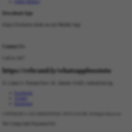
Order History
Download App
Enjoy Exclusive deals on our Mobile App
Contact Us
Call us 24/7
https://rebrand.ly/whatsappbosstoto
Jl. Letjen S. Parman Kav. 81, Jakarta 11420.
order@slot.ng
Facebook
Twitter
Instagram
COPYRIGHT © 2025 BINGOTOGEL SITUS GACOR. All Rights Reserved
We Using Safe Payment For