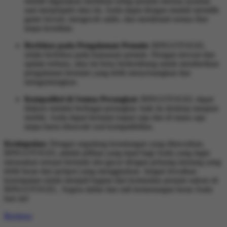
mudah digunakan membuat setiap pemain merasa nyaman
saat menjelajahi situs ini. Anda dapat dengan mudah memilih
game favorit, mengecek saldo, dan menikmati semua fitur
tanpa kesulitan.
Berfokus pada Pengalaman Pemain:
BINGOTOGEL
selalu berfokus pada kepuasan pemain. Dengan inovasi dan
update terbaru, situs ini terus berkembang untuk memberikan
pengalaman bermain yang lebih menyenangkan dan
menguntungkan.
Kompatibel di Semua Perangkat:
BINGOTOGEL dapat
diakses melalui berbagai perangkat, baik itu desktop maupun
mobile. Anda dapat bermain kapan saja dan di mana saja
tanpa harus khawatir soal kompatibilitas.
Kesimpulan:
Dengan segudang keuntungan yang ditawarkan,
BINGOTOGEL adalah pilihan yang tepat bagi Anda yang ingin
merasakan sensasi bermain slot gacor dengan peluang menang yang
lebih besar dan jackpot yang menggiurkan. Jangan lewatkan
kesempatan untuk menjadi bagian dari komunitas pemain sukses di
BINGOTOGEL. Segera daftar dan raih kemenangan besar Anda
hari ini!
Reviews