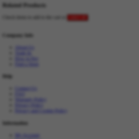
Related Products
Check items to add to the cart or
select all
Company Info
About Us
Trade In
How to Pay
Find a Store
Help
Contact Us
FAQ
Warranty Policy
Privacy Policy
Privacy and Cookie Policy
Information
My Account