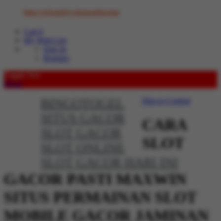
https://rebrand.ly/whatsappbosstoto
Cart
0
My Wish List
Sign In
Register
Toggle Nav
Menu
BINGOTOGEL
Skip to Content
SITUS GACOR
CARA
SLOT GACOR
SLOT
SLOT ONLINE
SLOT GACOR HARI INI
GACOR PASTI MAXWIN
SITUS PERMAINAN SLOT
MOBILE GACOR JAMINAN