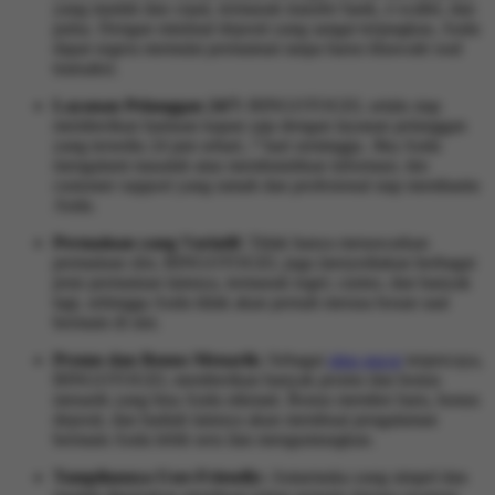
yang mudah dan cepat, termasuk transfer bank, e-wallet, dan
pulsa. Dengan minimal deposit yang sangat terjangkau, Anda
dapat segera memulai permainan tanpa harus khawatir soal
transaksi.
Layanan Pelanggan 24/7:
BINGOTOGEL selalu siap
memberikan bantuan kapan saja dengan layanan pelanggan
yang tersedia 24 jam sehari, 7 hari seminggu. Jika Anda
mengalami masalah atau membutuhkan informasi, tim
customer support yang ramah dan profesional siap membantu
Anda.
Permainan yang Variatif:
Tidak hanya menawarkan
permainan slot, BINGOTOGEL juga menyediakan berbagai
jenis permainan lainnya, termasuk togel, casino, dan banyak
lagi, sehingga Anda tidak akan pernah merasa bosan saat
bermain di sini.
Promo dan Bonus Menarik:
Sebagai
situs gacor
terpercaya,
BINGOTOGEL memberikan banyak promo dan bonus
menarik yang bisa Anda nikmati. Bonus member baru, bonus
deposit, dan hadiah lainnya akan membuat pengalaman
bermain Anda lebih seru dan menguntungkan.
Tampilannya User-Friendly:
Antarmuka yang simpel dan