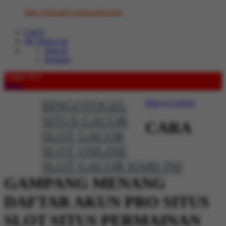
https://rebrand.ly/whatsappbosstoto
Cart
0
My Wish List
Sign In
Register
Toggle Nav
Menu
BINGOTOGEL
Skip to Content
SITUS GACOR
CARA
SLOT GACOR
SLOT ONLINE
SLOT GACOR HARI INI
GAMPANG MENANG
DAFTAR AKUN PRO SITUS
SLOT SITUS PERMAINAN