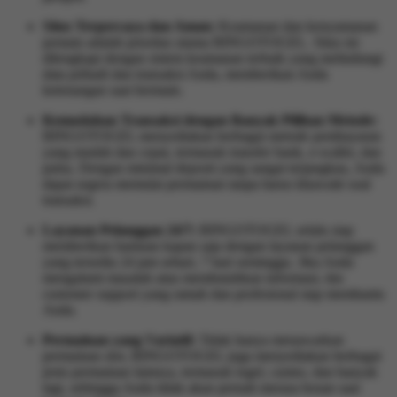
Situs Terpercaya dan Aman:
Keamanan dan kenyamanan
pemain adalah prioritas utama BINGOTOGEL. Situs ini
dilengkapi dengan sistem keamanan terbaik yang melindungi
data pribadi dan transaksi Anda, memberikan Anda
ketenangan saat bermain.
Kemudahan Transaksi dengan Banyak Pilihan Metode:
BINGOTOGEL menyediakan berbagai metode pembayaran
yang mudah dan cepat, termasuk transfer bank, e-wallet, dan
pulsa. Dengan minimal deposit yang sangat terjangkau, Anda
dapat segera memulai permainan tanpa harus khawatir soal
transaksi.
Layanan Pelanggan 24/7:
BINGOTOGEL selalu siap
memberikan bantuan kapan saja dengan layanan pelanggan
yang tersedia 24 jam sehari, 7 hari seminggu. Jika Anda
mengalami masalah atau membutuhkan informasi, tim
customer support yang ramah dan profesional siap membantu
Anda.
Permainan yang Variatif:
Tidak hanya menawarkan
permainan slot, BINGOTOGEL juga menyediakan berbagai
jenis permainan lainnya, termasuk togel, casino, dan banyak
lagi, sehingga Anda tidak akan pernah merasa bosan saat