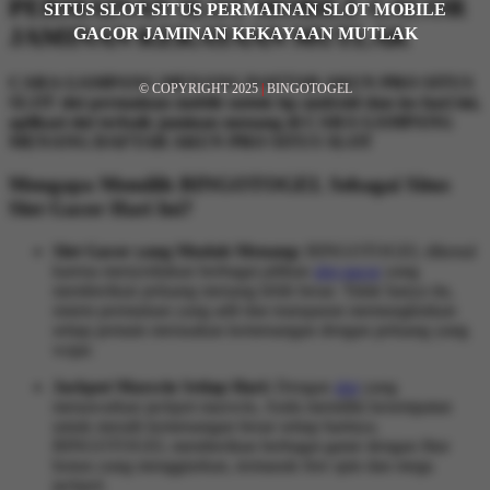
PERMAINAN SLOT MOBILE GACOR
SITUS SLOT SITUS PERMAINAN SLOT MOBILE
JAMINAN KEKAYAAN MUTLAK
GACOR JAMINAN KEKAYAAN MUTLAK
CARA GAMPANG MENANG DAFTAR AKUN PRO SITUS
© COPYRIGHT 2025
|
BINGOTOGEL
SLOT slot permainan mobile untuk hp android dan ios hari ini,
aplikasi slot terbaik jaminan menang di CARA GAMPANG
MENANG DAFTAR AKUN PRO SITUS SLOT
Mengapa Memilih BINGOTOGEL Sebagai Situs
Slot Gacor Hari Ini?
Slot Gacor yang Mudah Menang:
BINGOTOGEL dikenal
karena menyediakan berbagai pilihan
slot gacor
yang
memberikan peluang menang lebih besar. Tidak hanya itu,
sistem permainan yang adil dan transparan memungkinkan
setiap pemain merasakan kemenangan dengan peluang yang
wajar.
Jackpot Maxwin Setiap Hari:
Dengan
slot
yang
menawarkan jackpot maxwin, Anda memiliki kesempatan
untuk meraih kemenangan besar setiap harinya.
BINGOTOGEL memberikan berbagai game dengan fitur
bonus yang menggiurkan, termasuk free spin dan mega
jackpot.