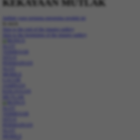
KEKAYAAN MUTLAK
Jadilah yang pertama mengulas produk ini
In stock
Skip to the end of the images gallery
Skip to the beginning of the images gallery