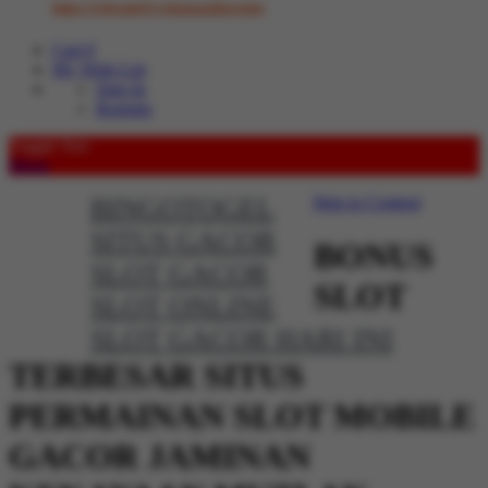
https://rebrand.ly/whatsappbosstoto
Cart
0
My Wish List
Sign In
Register
Toggle Nav
Menu
BINGOTOGEL
Skip to Content
SITUS GACOR
BONUS
SLOT GACOR
SLOT
SLOT ONLINE
SLOT GACOR HARI INI
TERBESAR SITUS
PERMAINAN SLOT MOBILE
GACOR JAMINAN