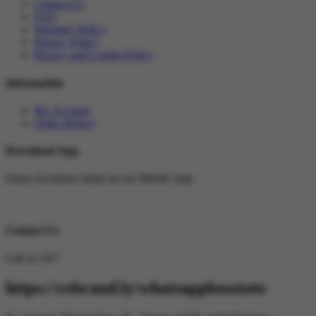
Contact Us
FAQ
Warranty Policy
Privacy Policy
Privacy and Cookie Policy
Information
My Account
Order History
Download App
Enjoy Exclusive deals on our Mobile App
Contact Us
Call us 24/7
https://rebrand.ly/whatsappbosstoto