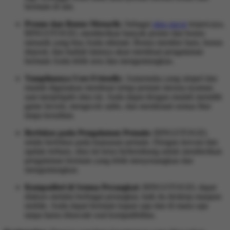
bermain di sini.
Promo dan Bonus Menarik:
Sebagai
situs gacor
terpercaya,
BINGOTOGEL memberikan banyak promo dan bonus
menarik yang bisa Anda nikmati. Bonus member baru, bonus
deposit, dan hadiah lainnya akan membuat pengalaman
bermain Anda lebih seru dan menguntungkan.
Tampilannya User-Friendly:
Antarmuka yang simpel dan
mudah digunakan membuat setiap pemain merasa nyaman
saat menjelajahi situs ini. Anda dapat dengan mudah memilih
game favorit, mengecek saldo, dan menikmati semua fitur
tanpa kesulitan.
Berfokus pada Pengalaman Pemain:
BINGOTOGEL
selalu berfokus pada kepuasan pemain. Dengan inovasi dan
update terbaru, situs ini terus berkembang untuk memberikan
pengalaman bermain yang lebih menyenangkan dan
menguntungkan.
Kompatibel di Semua Perangkat:
BINGOTOGEL dapat
diakses melalui berbagai perangkat, baik itu desktop maupun
mobile. Anda dapat bermain kapan saja dan di mana saja
tanpa harus khawatir soal kompatibilitas.