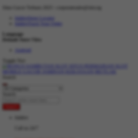
Situs Gacor Terbaru 2025 :
corporatesales@slot.ng
hidden
Store Locator
hidden
Track Your Order
Language
Default Store View
Android
Toggle Nav
Search
Search
Search
hidden
Call us 24/7