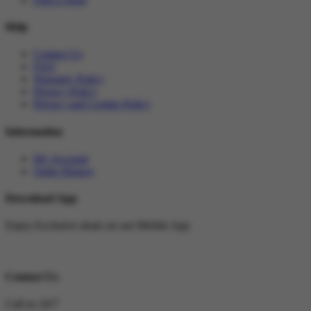
Help
Contact Us
FAQ
Warranty Policy
Privacy Policy
Privacy and Cookie Policy
Information
My Account
Order History
Download App
Enjoy Exclusive deals on our Mobile App
Contact Us
Call us 24/7