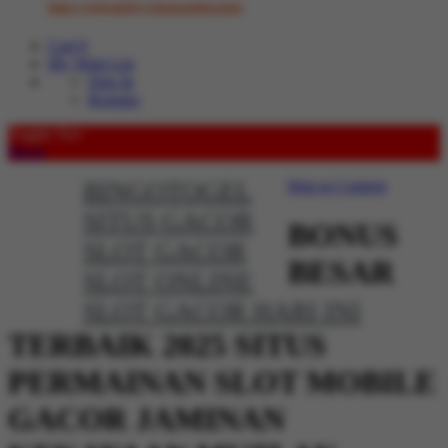
https://rebrand.ly/whatsappbosstoto
Cart
0
My Wish List
Sign In
Register
Toggle Nav
Menu
BINGOTOGEL
Skip to Content
SITUS GACOR
BONUS
SLOT GACOR
BESAR
SLOT ONLINE
SLOT GACOR HARI INI
TERBAIK 2025 SITUS
PERMAINAN SLOT MOBILE
GACOR JAMINAN