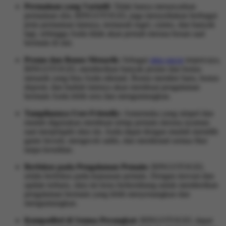
Permainan yang Variatif:
Tidak hanya menawarkan
permainan slot, BINGOTOGEL juga menyediakan berbagai
jenis permainan lainnya, termasuk togel, casino, dan banyak
lagi, sehingga Anda tidak akan pernah merasa bosan saat
bermain di sini.
Promo dan Bonus Menarik:
Sebagai
situs gacor
terpercaya,
BINGOTOGEL memberikan banyak promo dan bonus
menarik yang bisa Anda nikmati. Bonus member baru, bonus
deposit, dan hadiah lainnya akan membuat pengalaman
bermain Anda lebih seru dan menguntungkan.
Tampilannya User-Friendly:
Antarmuka yang simpel dan
mudah digunakan membuat setiap pemain merasa nyaman
saat menjelajahi situs ini. Anda dapat dengan mudah memilih
game favorit, mengecek saldo, dan menikmati semua fitur
tanpa kesulitan.
Berfokus pada Pengalaman Pemain:
BINGOTOGEL
selalu berfokus pada kepuasan pemain. Dengan inovasi dan
update terbaru, situs ini terus berkembang untuk memberikan
pengalaman bermain yang lebih menyenangkan dan
menguntungkan.
Kompatibel di Semua Perangkat:
BINGOTOGEL dapat