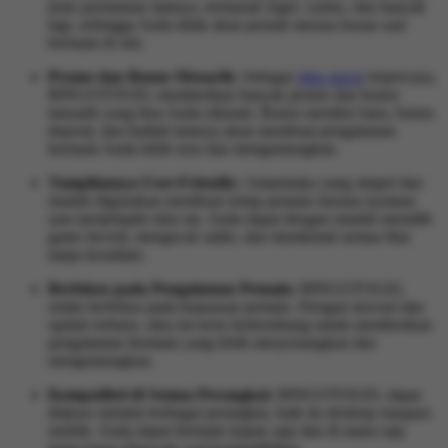
jenis permainan lainnya, termasuk togel, casino, dan banyak
lagi, sehingga Anda tidak akan pernah merasa bosan saat
bermain di sini.
Promo dan Bonus Menarik:
Sebagai
situs gacor
terpercaya,
BINGOTOGEL memberikan banyak promo dan bonus
menarik yang bisa Anda nikmati. Bonus member baru, bonus
deposit, dan hadiah lainnya akan membuat pengalaman
bermain Anda lebih seru dan menguntungkan.
Tampilannya User-Friendly:
Antarmuka yang simpel dan
mudah digunakan membuat setiap pemain merasa nyaman
saat menjelajahi situs ini. Anda dapat dengan mudah memilih
game favorit, mengecek saldo, dan menikmati semua fitur
tanpa kesulitan.
Berfokus pada Pengalaman Pemain:
BINGOTOGEL
selalu berfokus pada kepuasan pemain. Dengan inovasi dan
update terbaru, situs ini terus berkembang untuk memberikan
pengalaman bermain yang lebih menyenangkan dan
menguntungkan.
Kompatibel di Semua Perangkat:
BINGOTOGEL dapat
diakses melalui berbagai perangkat, baik itu desktop maupun
mobile. Anda dapat bermain kapan saja dan di mana saja