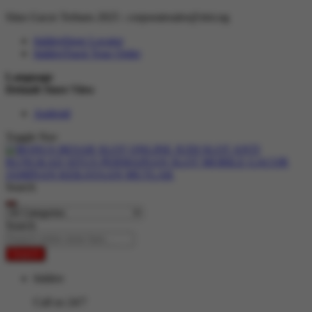
Situs Gacor Terbaru 2025 :
corporatesales@slot.ng
hidden
Store Locator
hidden
Track Your Order
Language
Default Store View
Android
Toggle Nav
Search
Search
Search
hidden
Call us 24/7