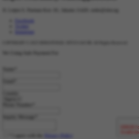
Jl. Letjen S. Parman Kav. 81, Jakarta 11420.
order@slot.ng
Facebook
Twitter
Instagram
COPYRIGHT © 2025 BINGOTOGEL SITUS GACOR. All Rights Reserved
We Using Safe Payment For
Name
*
Email
*
Country
Phone Number
*
Inquiry Message
*
*
I agree with the
Privacy Policy