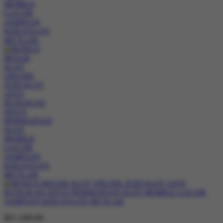
RP 1,000.00