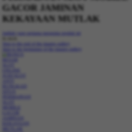
GACOR JAMINAN
KEKAYAAN MUTLAK
Jadilah yang pertama mengulas produk ini
In stock
Skip to the end of the images gallery
Skip to the beginning of the images gallery