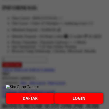
INFORMASI:
Situs Gacor : BINGOTOGEL ✅
Slot Gacor : Gates of Olympus ⚡, mahjong ways 2 🀄
Minimal Deposit : 10,000.00 💰
Metode Deposit : All Bank Lokal 🏧, E-wallet 💳 & QRIS
Proses Transaksi : Payment Gateway +- 1 Menit
Jam Oprasional : 7/24 Jam Online Nontop
Browser Yang Didukung : Chrome, Microsoft, Mozilla
Add to Cart
Add to Wish List
Add to Compare
SKU
90NX04S1-M00FC0
Categories:
Slot
,
Slot Gacor
,
Situs Gacor
share
Facebook
Twitter
Pinterest
Google
Details
DAFTAR
LOGIN
BONUS BESAR SLOT ONLINE JUDI