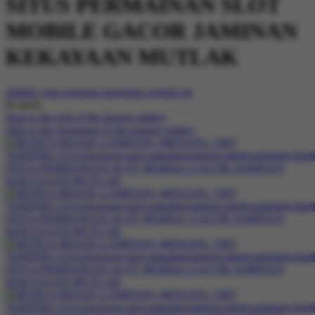
SITUS PERMAINAN SLOT
MOBILE GACOR JAMINAN
KEKAYAAN MUTLAK
Jadilah yang pertama mengulas produk ini
In stock
Skip to the end of the images gallery
Skip to the beginning of the images gallery