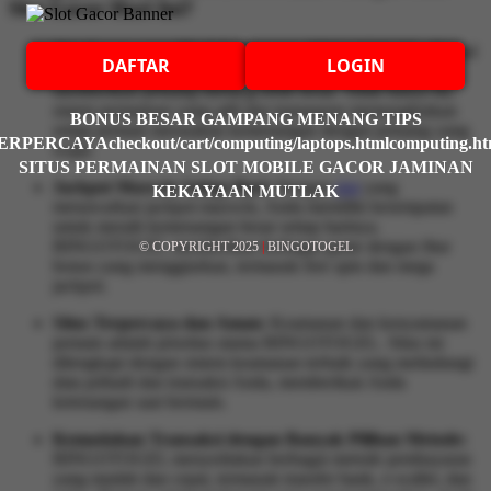
Slot Gacor Hari Ini?
Slot Gacor yang Mudah Menang:
BINGOTOGEL dikenal
DAFTAR
LOGIN
karena menyediakan berbagai pilihan
slot gacor
yang
memberikan peluang menang lebih besar. Tidak hanya itu,
sistem permainan yang adil dan transparan memungkinkan
BONUS BESAR GAMPANG MENANG TIPS
setiap pemain merasakan kemenangan dengan peluang yang
ERPERCAYAcheckout/cart/computing/laptops.htmlcomputing.ht
wajar.
SITUS PERMAINAN SLOT MOBILE GACOR JAMINAN
Jackpot Maxwin Setiap Hari:
Dengan
slot
yang
KEKAYAAN MUTLAK
menawarkan jackpot maxwin, Anda memiliki kesempatan
untuk meraih kemenangan besar setiap harinya.
BINGOTOGEL memberikan berbagai game dengan fitur
© COPYRIGHT 2025
|
BINGOTOGEL
bonus yang menggiurkan, termasuk free spin dan mega
jackpot.
Situs Terpercaya dan Aman:
Keamanan dan kenyamanan
pemain adalah prioritas utama BINGOTOGEL. Situs ini
dilengkapi dengan sistem keamanan terbaik yang melindungi
data pribadi dan transaksi Anda, memberikan Anda
ketenangan saat bermain.
Kemudahan Transaksi dengan Banyak Pilihan Metode:
BINGOTOGEL menyediakan berbagai metode pembayaran
yang mudah dan cepat, termasuk transfer bank, e-wallet, dan