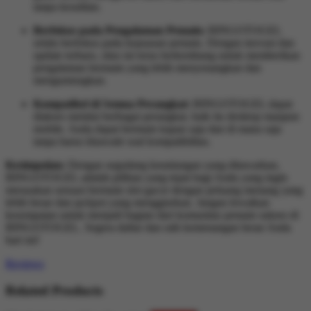
tanpa kesulitan.
Berfokus pada Pengalaman Pemain:
BINGOTOGEL
selalu berfokus pada kepuasan pemain. Dengan inovasi dan
update terbaru, situs ini terus berkembang untuk memberikan
pengalaman bermain yang lebih menyenangkan dan
menguntungkan.
Kompatibel di Semua Perangkat:
BINGOTOGEL dapat
diakses melalui berbagai perangkat, baik itu desktop maupun
mobile. Anda dapat bermain kapan saja dan di mana saja
tanpa harus khawatir soal kompatibilitas.
Kesimpulan:
Dengan segudang keuntungan yang ditawarkan,
BINGOTOGEL adalah pilihan yang tepat bagi Anda yang ingin
merasakan sensasi bermain slot gacor dengan peluang menang yang
lebih besar dan jackpot yang menggiurkan. Jangan lewatkan
kesempatan untuk menjadi bagian dari komunitas pemain sukses di
BINGOTOGEL. Segera daftar dan raih kemenangan besar Anda
hari ini!
Reviews
Related Products