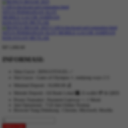
RP 1,000.00
INFORMASI:
Situs Gacor : BINGOTOGEL ✅
Slot Gacor : Gates of Olympus ⚡, mahjong ways 2 🀄
Minimal Deposit : 10,000.00 💰
Metode Deposit : All Bank Lokal 🏧, E-wallet 💳 & QRIS
Proses Transaksi : Payment Gateway +- 1 Menit
Jam Oprasional : 7/24 Jam Online Nontop
Browser Yang Didukung : Chrome, Microsoft, Mozilla
Add to Cart