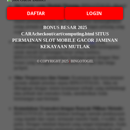
Slot Gacor yang Mudah Menang:
BINGOTOGEL dikenal
karena menyediakan berbagai pilihan
slot gacor
yang
DAFTAR
LOGIN
memberikan peluang menang lebih besar. Tidak hanya itu,
sistem permainan yang adil dan transparan memungkinkan
setiap pemain merasakan kemenangan dengan peluang yang
BONUS BESAR 2025
wajar.
CARAcheckout/cart/computing.html SITUS
PERMAINAN SLOT MOBILE GACOR JAMINAN
Jackpot Maxwin Setiap Hari:
Dengan
slot
yang
KEKAYAAN MUTLAK
menawarkan jackpot maxwin, Anda memiliki kesempatan
untuk meraih kemenangan besar setiap harinya.
BINGOTOGEL memberikan berbagai game dengan fitur
© COPYRIGHT 2025
|
BINGOTOGEL
bonus yang menggiurkan, termasuk free spin dan mega
jackpot.
Situs Terpercaya dan Aman:
Keamanan dan kenyamanan
pemain adalah prioritas utama BINGOTOGEL. Situs ini
dilengkapi dengan sistem keamanan terbaik yang melindungi
data pribadi dan transaksi Anda, memberikan Anda
ketenangan saat bermain.
Kemudahan Transaksi dengan Banyak Pilihan Metode:
BINGOTOGEL menyediakan berbagai metode pembayaran
yang mudah dan cepat, termasuk transfer bank, e-wallet, dan
pulsa. Dengan minimal deposit yang sangat terjangkau, Anda
dapat segera memulai permainan tanpa harus khawatir soal