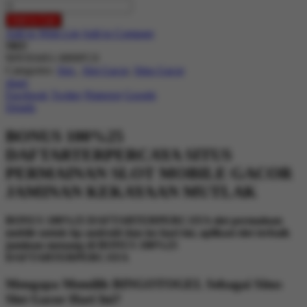
Add to Cart
Add to Wish List
Add to Compare
SKU
90NX04S1-M00FC0
Categories:
Slot
,
Slot Gacor
,
Situs Gacor
share
Facebook
Twitter
Pinterest
Google
Details
BONUS 100%25
DAFTARTERPERCAYA SITUS
PERMAINAN SLOT MOBILE GACOR
JAMINAN KEKAYAAN MUTLAK
BONUS 100%25 DAFTARTERPERCAYA slot permainan
mobile untuk hp android dan ios hari ini, aplikasi slot terbaik
jaminan menang di BONUS 100%25
DAFTARTERPERCAYA
Mengapa Memilih BINGOTOGEL Sebagai Situs
Slot Gacor Hari Ini?