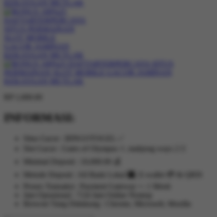
RP 1,000.00
INFORMASI:
Situs Gacor : BINGOTOGEL ✅
Slot Gacor : Gates of Olympus ⚡, mahjong ways 2 🀄
Minimal Deposit : 10,000.00 💰
Metode Deposit : All Bank Lokal 🏧, E-wallet 💳 & QRIS
Proses Transaksi : Payment Gateway +- 1 Menit
Jam Oprasional : 7/24 Jam Online Nontop
Browser Yang Didukung : Chrome, Microsoft, Mozilla