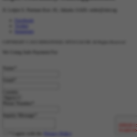
Jl. Letjen S. Parman Kav. 81, Jakarta 11420.
order@slot.ng
Facebook
Twitter
Instagram
COPYRIGHT © 2025 BINGOTOGEL SITUS GACOR. All Rights Reserved
We Using Safe Payment For
Name
*
Email
*
Country
Phone Number
*
Inquiry Message
*
*
I agree with the
Privacy Policy