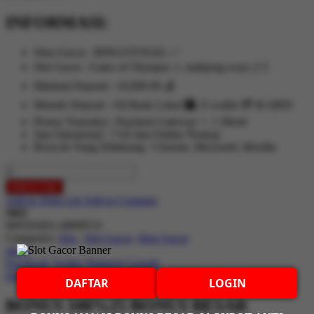
INFORMASI:
Situs Gacor : BINGOTOGEL ✅
Slot Gacor : Gates of Olympus ⚡, mahjong ways 2 🀄
Minimal Deposit : 10,000.00 💰
Metode Deposit : All Bank Lokal 🏧, E-wallet 💳 & QRIS
Proses Transaksi : Payment Gateway +- 1 Menit
Jam Oprasional : 7/24 Jam Online Nontop
Browser Yang Didukung : Chrome, Microsoft, Mozilla
Add to Cart
Add to Wish List
Add to Compare
SKU
90NX04S1-M00FC0
Categories:
Slot
,
Slot Gacor
,
Situs Gacor
share
Facebook
Twitter
Pinterest
Google
Details
DAFTAR
LOGIN
BONUS 100%25 BONUS BESAR