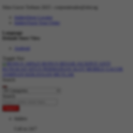
Situs Gacor Terbaru 2025 :
corporatesales@slot.ng
hidden
Store Locator
hidden
Track Your Order
Language
Default Store View
Android
Toggle Nav
Search
Search
Search
hidden
Call us 24/7