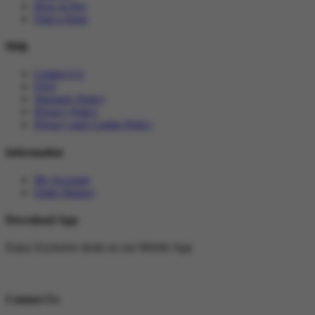
How to Pay
Find a Store
Help
Contact Us
FAQ
Warranty Policy
Privacy Policy
Privacy and Cookie Policy
Information
My Account
Order History
Download App
Enjoy Exclusive deals on our Mobile App
Contact Us