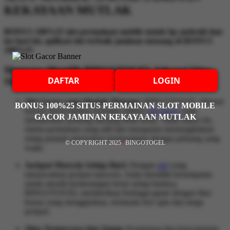
KEKAYAAN MUTLAK
BONUS 100%25 slot permainan mobile untuk hp android dan
ios hari ini, aplikasi slot terbaik jaminan menang di BONUS
100%25
Mengapa Memilih BINGOTOGEL Sebagai Situs
DAFTAR
LOGIN
Slot Gacor Hari Ini?
Slot Gacor yang Mudah Menang:
BINGOTOGEL dikenal
BONUS 100%25 SITUS PERMAINAN SLOT MOBILE
karena menyediakan berbagai pilihan
slot gacor
yang
GACOR JAMINAN KEKAYAAN MUTLAK
memberikan peluang menang lebih besar. Tidak hanya itu,
sistem permainan yang adil dan transparan memungkinkan
setiap pemain merasakan kemenangan dengan peluang yang
© COPYRIGHT 2025
|
BINGOTOGEL
wajar.
Jackpot Maxwin Setiap Hari:
Dengan
slot
yang
menawarkan jackpot maxwin, Anda memiliki kesempatan
untuk meraih kemenangan besar setiap harinya.
BINGOTOGEL memberikan berbagai game dengan fitur
bonus yang menggiurkan, termasuk free spin dan mega
jackpot.
Situs Terpercaya dan Aman:
Keamanan dan kenyamanan