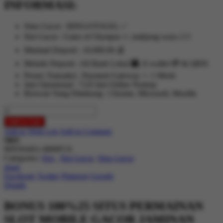
INFORMASI:
Situs Gacor : BINGOTOGEL ✅
Slot Gacor : Gates of Olympus ⚡, mahjong ways 2 🀄
Minimal Deposit : 10,000.00 💰
Metode Deposit : All Bank Lokal 🏧, E-wallet 💳 & QRIS
Proses Transaksi : Payment Gateway +- 1 Menit
Jam Oprasional : 7/24 Jam Online Nontop
Browser Yang Didukung : Chrome, Microsoft, Mozilla
Add to Cart
Add to Wish List
Add to Compare
SKU
90NX04S1-M00FC0
Categories:
Slot
,
Slot Gacor
,
Situs Gacor
share
Facebook
Twitter
Pinterest
Google
Details
BONUS 100%25 SITUS PERMAINAN
SLOT MOBILE GACOR JAMINAN