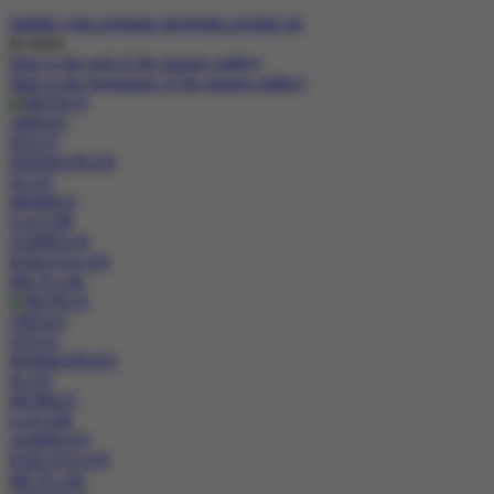
Jadilah yang pertama mengulas produk ini
In stock
Skip to the end of the images gallery
Skip to the beginning of the images gallery