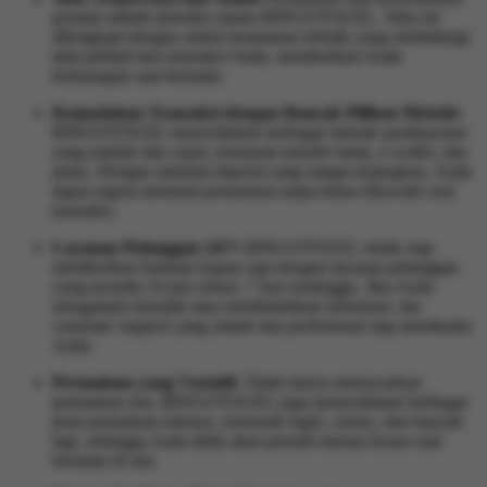
pemain adalah prioritas utama BINGOTOGEL. Situs ini
dilengkapi dengan sistem keamanan terbaik yang melindungi
data pribadi dan transaksi Anda, memberikan Anda
ketenangan saat bermain.
Kemudahan Transaksi dengan Banyak Pilihan Metode:
BINGOTOGEL menyediakan berbagai metode pembayaran
yang mudah dan cepat, termasuk transfer bank, e-wallet, dan
pulsa. Dengan minimal deposit yang sangat terjangkau, Anda
dapat segera memulai permainan tanpa harus khawatir soal
transaksi.
Layanan Pelanggan 24/7:
BINGOTOGEL selalu siap
memberikan bantuan kapan saja dengan layanan pelanggan
yang tersedia 24 jam sehari, 7 hari seminggu. Jika Anda
mengalami masalah atau membutuhkan informasi, tim
customer support yang ramah dan profesional siap membantu
Anda.
Permainan yang Variatif:
Tidak hanya menawarkan
permainan slot, BINGOTOGEL juga menyediakan berbagai
jenis permainan lainnya, termasuk togel, casino, dan banyak
lagi, sehingga Anda tidak akan pernah merasa bosan saat
bermain di sini.